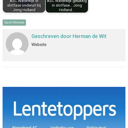
ASC Waterwijk in
ASC Waterwijk gelukkig
slotfase onderuit bij
in slotfase… Jong
Jong Holland
Holland…
Sport Nieuws
Geschreven door
Herman de Wit
Website