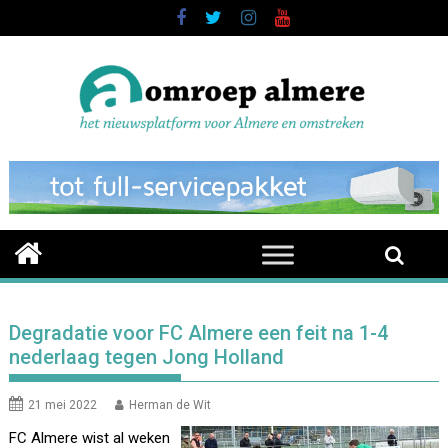
Skip
to
content
Degradatie voor FC Almere een feit na 1-4
nederlaag tegen Jong Holland
21 mei 2022
Herman de Wit
FC Almere wist al weken