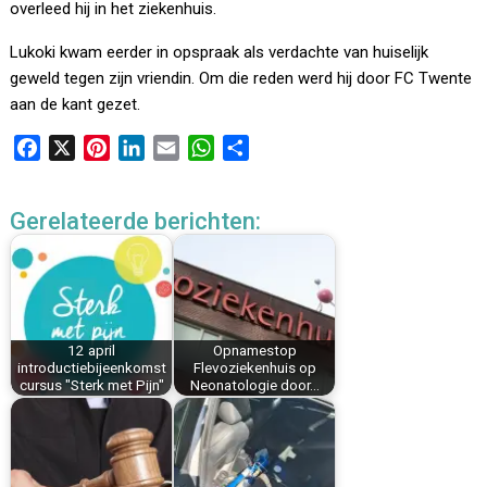
overleed hij in het ziekenhuis.
Lukoki kwam eerder in opspraak als verdachte van huiselijk
geweld tegen zijn vriendin. Om die reden werd hij door FC Twente
aan de kant gezet.
F
X
P
L
E
W
D
a
i
i
m
h
e
c
n
n
a
a
l
Gerelateerde berichten:
e
t
k
i
t
e
b
e
e
l
s
n
o
r
d
A
o
e
I
p
k
s
n
p
12 april
Opnamestop
t
introductiebijeenkomst
Flevoziekenhuis op
cursus "Sterk met Pijn"
Neonatologie door…