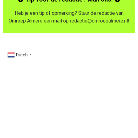
Heb je een tip of opmerking? Stuur de redactie van
Omroep Almere een mail op
redactie@omroepalmere.nl
!
Dutch
▼