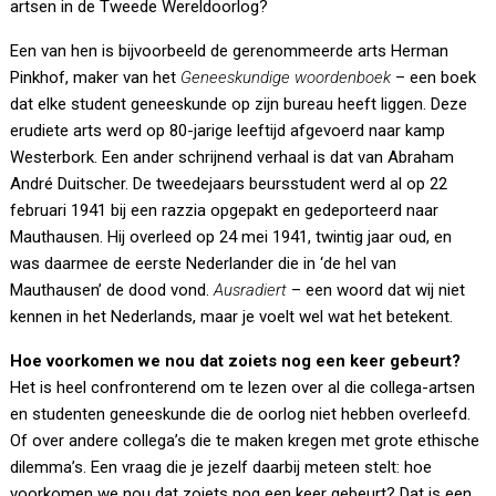
artsen in de Tweede Wereldoorlog?
Een van hen is bijvoorbeeld de gerenommeerde arts Herman
Pinkhof, maker van het
Geneeskundige woordenboek
– een boek
dat elke student geneeskunde op zijn bureau heeft liggen. Deze
erudiete arts werd op 80-jarige leeftijd afgevoerd naar kamp
Westerbork. Een ander schrijnend verhaal is dat van Abraham
André Duitscher. De tweedejaars beursstudent werd al op 22
februari 1941 bij een razzia opgepakt en gedeporteerd naar
Mauthausen. Hij overleed op 24 mei 1941, twintig jaar oud, en
was daarmee de eerste Nederlander die in ‘de hel van
Mauthausen’ de dood vond.
Ausradiert
– een woord dat wij niet
kennen in het Nederlands, maar je voelt wel wat het betekent.
Hoe voorkomen we nou dat zoiets nog een keer gebeurt?
Het is heel confronterend om te lezen over al die collega-artsen
en studenten geneeskunde die de oorlog niet hebben overleefd.
Of over andere collega’s die te maken kregen met grote ethische
dilemma’s. Een vraag die je jezelf daarbij meteen stelt: hoe
voorkomen we nou dat zoiets nog een keer gebeurt? Dat is een