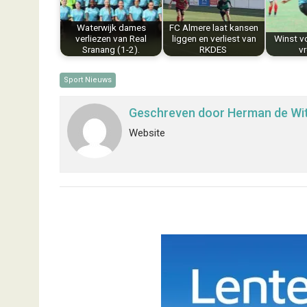
k
s
n
p
Waterwijk dames
FC Almere laat kansen
t
verliezen van Real
liggen en verliest van
Winst v
Sranang (1-2).
RKDES
v
Sport Nieuws
Geschreven door
Herman de Wi
Website