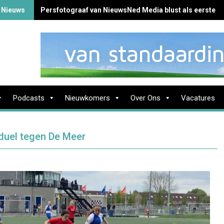
 Nieuws
Persfotograaf van NieuwsNed Media blust als eerste b
Podcasts
Nieuwkomers
Over Ons
Vacatures
 duel tegen De Meer