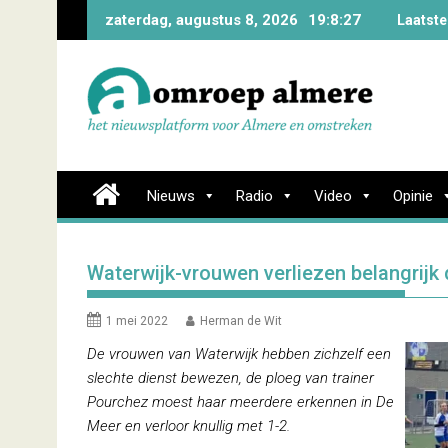
Skip
zaterdag, augustus 8, 2026
19:8:28
Laatste
to
content
Nieuws
Radio
Video
Opinie
Waterwijk-vrouwen verliezen belangrijk
1 mei 2022
Herman de Wit
De vrouwen van Waterwijk hebben zichzelf een
slechte dienst bewezen, de ploeg van trainer
Pourchez moest haar meerdere erkennen in De
Meer en verloor knullig met 1-2.