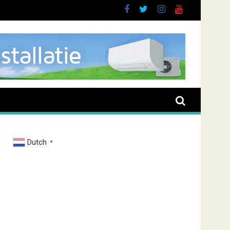
rand Zenderstraat
Dutch
▼