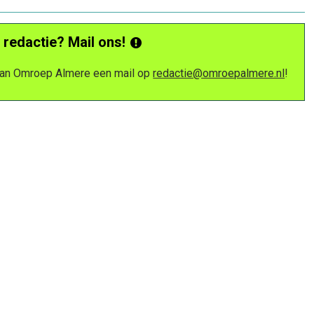
 redactie? Mail ons!
 van Omroep Almere een mail op
redactie@omroepalmere.nl
!