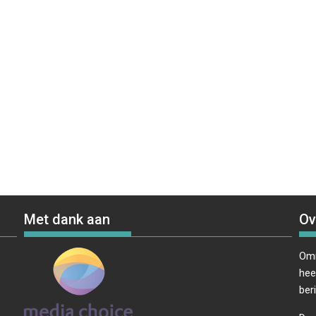
Met dank aan
Ov
Omr
hee
ber