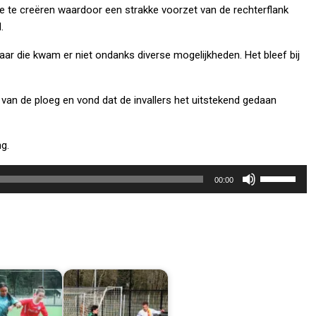
e te creëren waardoor een strakke voorzet van de rechterflank
.
aar die kwam er niet ondanks diverse mogelijkheden. Het bleef bij
van de ploeg en vond dat de invallers het uitstekend gedaan
g.
Gebruik
00:00
Omhoog/Om
pijltoetsen
om
het
volume
te
verhogen
of