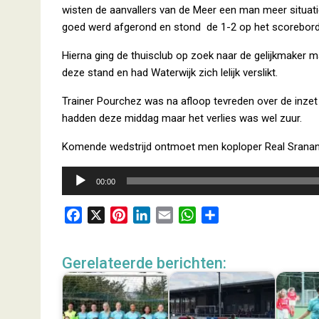
wisten de aanvallers van de Meer een man meer situati
goed werd afgerond en stond de 1-2 op het scorebord
Hierna ging de thuisclub op zoek naar de gelijkmaker m
deze stand en had Waterwijk zich lelijk verslikt.
Trainer Pourchez was na afloop tevreden over de inzet 
hadden deze middag maar het verlies was wel zuur.
Komende wedstrijd ontmoet men koploper Real Sranan
Audiospeler
00:00
F
X
P
L
E
W
D
a
i
i
m
h
e
c
n
n
a
a
l
Gerelateerde berichten:
e
t
k
i
t
e
b
e
e
l
s
n
o
r
d
A
o
e
I
p