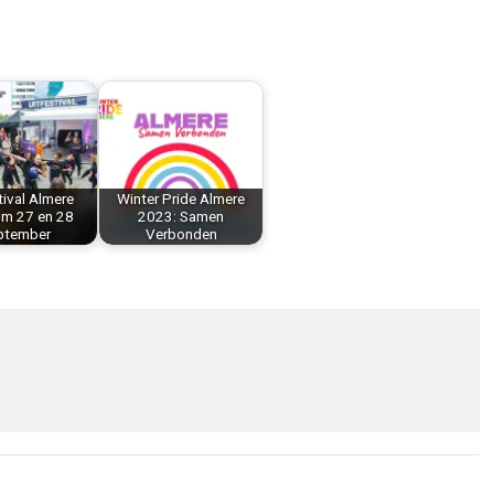
tival Almere
Winter Pride Almere
um 27 en 28
2023: Samen
ptember
Verbonden