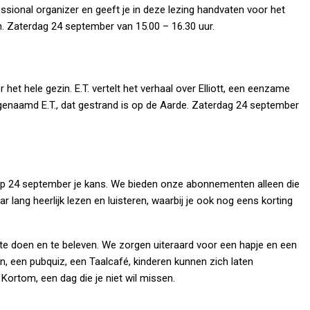
ssional organizer en geeft je in deze lezing handvaten voor het
. Zaterdag 24 september van 15.00 – 16.30 uur.
 het hele gezin. E.T. vertelt het verhaal over Elliott, een eenzame
genaamd E.T., dat gestrand is op de Aarde. Zaterdag 24 september
grijp 24 september je kans. We bieden onze abonnementen alleen die
 lang heerlijk lezen en luisteren, waarbij je ook nog eens korting
 te doen en te beleven. We zorgen uiteraard voor een hapje en een
n, een pubquiz, een Taalcafé, kinderen kunnen zich laten
 Kortom, een dag die je niet wil missen.