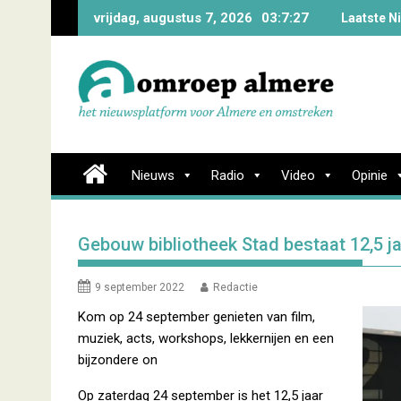
Skip
vrijdag, augustus 7, 2026
03:7:28
Laatste N
to
content
Nieuws
Radio
Video
Opinie
Gebouw bibliotheek Stad bestaat 12,5 ja
9 september 2022
Redactie
Kom op 24 september genieten van film,
muziek, acts, workshops, lekkernijen en een
bijzondere on
Op zaterdag 24 september is het 12,5 jaar