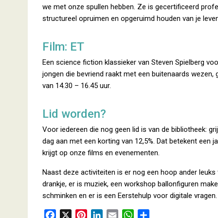
we met onze spullen hebben. Ze is gecertificeerd profe
structureel opruimen en opgeruimd houden van je leven
Film: ET
Een science fiction klassieker van Steven Spielberg voor
jongen die bevriend raakt met een buitenaards wezen, 
van 14.30 – 16.45 uur.
Lid worden?
Voor iedereen die nog geen lid is van de bibliotheek: 
dag aan met een korting van 12,5%. Dat betekent een jaar
krijgt op onze films en evenementen.
Naast deze activiteiten is er nog een hoop ander leuks
drankje, er is muziek, een workshop ballonfiguren make
schminken en er is een Eerstehulp voor digitale vragen.
F
X
P
L
E
W
D