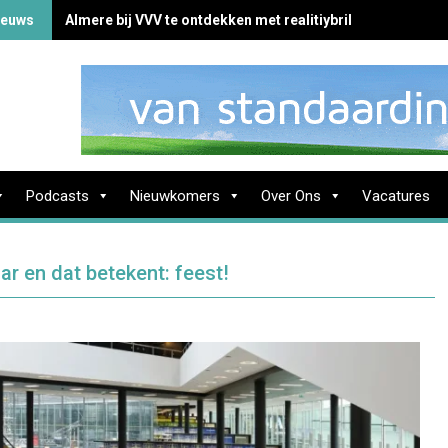
ieuws
Almere bij VVV te ontdekken met realitiybril
Podcasts
Nieuwkomers
Over Ons
Vacatures
ar en dat betekent: feest!