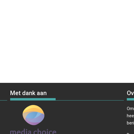
Met dank aan
Ov
Omr
hee
ber