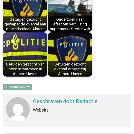
o
e
I
p
k
s
n
p
Getuigen gezocht
Onderzoek naar
t
gewapende overval aan
effecten verhuizing
de Markenlaan Almere
supermarkt Stedenwijk
Getuigen gezocht van
Getuigen gezocht
twee straatroven in
overval drogisterij
Almere-Haven
Almere Haven
Almeers Nieuws
Geschreven door
Redactie
Website