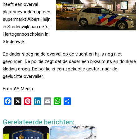
heeft een overval
plaatsgevonden op een
supermarkt Albert Heijn
in Stedenwijk aan de ‘s-
Hertogenboschplein in
Stedenwijk.
De dader sloeg na de overval op de vlucht en hij is nog niet
gevonden. De politie zegt dat de dader een bikvalmuts en donkere
kleding droeg. De politie is een zoekactie gestart naar de
gevluchte overvaller.
Foto AS Media
F
X
P
L
E
W
D
a
i
i
m
h
e
c
n
n
a
a
l
Gerelateerde berichten:
e
t
k
i
t
e
b
e
e
l
s
n
o
r
d
A