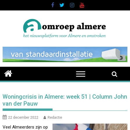
Skip
to
content
Woningcrisis in Almere: week 51 | Column John
van der Pauw
22 december 2022
Redactie
Veel Almeerders zijn op