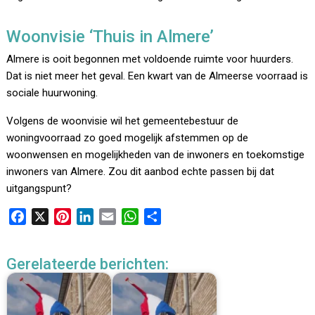
Woonvisie ‘Thuis in Almere’
Almere is ooit begonnen met voldoende ruimte voor huurders.
Dat is niet meer het geval. Een kwart van de Almeerse voorraad is
sociale huurwoning.
Volgens de woonvisie wil het gemeentebestuur de
woningvoorraad zo goed mogelijk afstemmen op de
woonwensen en mogelijkheden van de inwoners en toekomstige
inwoners van Almere. Zou dit aanbod echte passen bij dat
uitgangspunt?
F
X
P
L
E
W
D
a
i
i
m
h
e
c
n
n
a
a
l
Gerelateerde berichten:
e
t
k
i
t
e
b
e
e
l
s
n
o
r
d
A