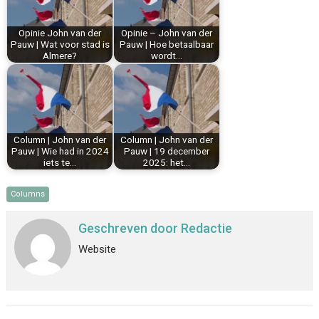
o
e
I
p
k
s
n
p
Opinie John van der
Opinie – John van der
t
Pauw | Wat voor stad is
Pauw | Hoe betaalbaar
Almere?
wordt…
Column | John van der
Column | John van der
Pauw | Wie had in 2024
Pauw | 19 december
iets te…
2025: het…
Columns
Geschreven door
Redactie
Website