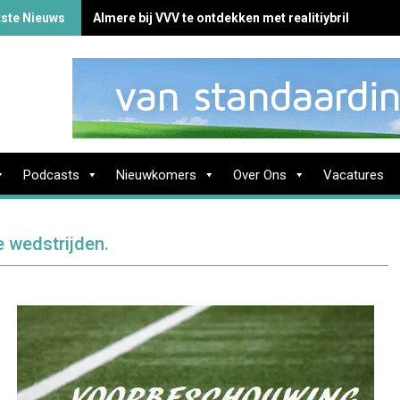
tste Nieuws
Almere bij VVV te ontdekken met realitiybril
Podcasts
Nieuwkomers
Over Ons
Vacatures
 wedstrijden.