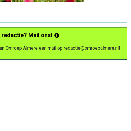
 redactie? Mail ons!
 van Omroep Almere een mail op
redactie@omroepalmere.nl
!