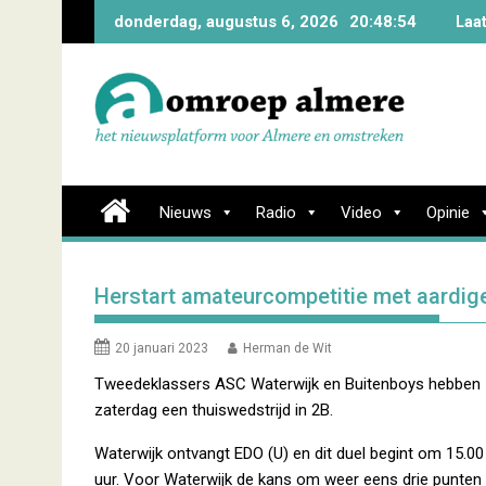
Skip
donderdag, augustus 6, 2026
20:48:55
Laa
to
content
Nieuws
Radio
Video
Opinie
Herstart amateurcompetitie met aardige
20 januari 2023
Herman de Wit
Tweedeklassers ASC Waterwijk en Buitenboys hebben
zaterdag een thuiswedstrijd in 2B.
Waterwijk ontvangt EDO (U) en dit duel begint om 15.00
uur. Voor Waterwijk de kans om weer eens drie punten