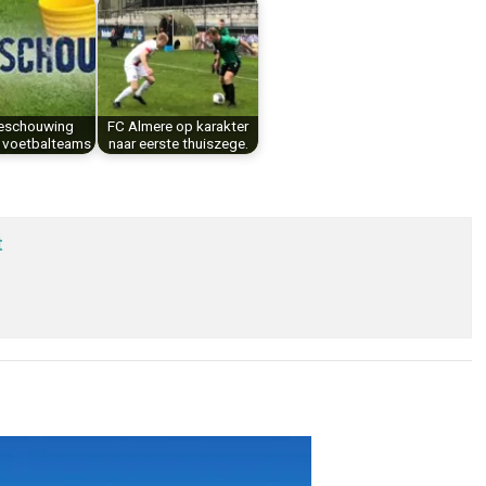
eschouwing
FC Almere op karakter
 voetbalteams
naar eerste thuiszege.
t