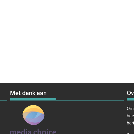
Met dank aan
Ov
Omr
hee
ber