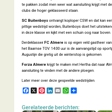
te pakken zodat men weer wat aansluiting krijgt met de
clubs die hoger geklasseerd staan.
SC Buitenboys
ontvangt koploper CSW en dat kan ee
pittige wedstrijd worden, Buitenboys doet het uitsteken
in deze klasse en kijkt met een schuin oog naar boven.
Derdeklasse
r FC Almere
is op eigen veld gastheer van
het Baarnse TOV. 14:00 uur is de aanvangstijd op spor
Augustijn die gretig uit de winterstop is gekomen.
Forza Almere
krijgt te maken met Hertha dat naar Al
aansluiting te vinden met de andere ploegen.
Later meer over deze gespeelde wedstrijden.
F
X
P
L
E
W
D
a
i
i
m
h
e
c
n
n
a
a
l
Gerelateerde berichten:
e
t
k
i
t
e