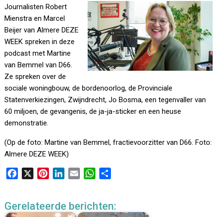
Journalisten Robert
Mienstra en Marcel
Beijer van Almere DEZE
WEEK spreken in deze
podcast met Martine
van Bemmel van D66.
Ze spreken over de
sociale woningbouw, de bordenoorlog, de Provinciale
Statenverkiezingen, Zwijndrecht, Jo Bosma, een tegenvaller van
60 miljoen, de gevangenis, de ja-ja-sticker en een heuse
demonstratie.
(Op de foto: Martine van Bemmel, fractievoorzitter van D66. Foto:
Almere DEZE WEEK)
F
X
P
L
E
W
D
a
i
i
m
h
e
c
n
n
a
a
l
Gerelateerde berichten:
e
t
k
i
t
e