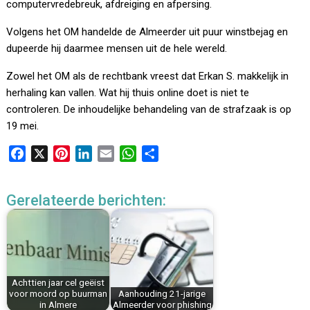
computervredebreuk, afdreiging en afpersing.
Volgens het OM handelde de Almeerder uit puur winstbejag en
dupeerde hij daarmee mensen uit de hele wereld.
Zowel het OM als de rechtbank vreest dat Erkan S. makkelijk in
herhaling kan vallen. Wat hij thuis online doet is niet te
controleren. De inhoudelijke behandeling van de strafzaak is op
19 mei.
F
X
P
L
E
W
D
a
i
i
m
h
e
c
n
n
a
a
l
Gerelateerde berichten:
e
t
k
i
t
e
b
e
e
l
s
n
o
r
d
A
o
e
I
p
k
s
n
p
Achttien jaar cel geëist
t
voor moord op buurman
Aanhouding 21-jarige
in Almere
Almeerder voor phishing