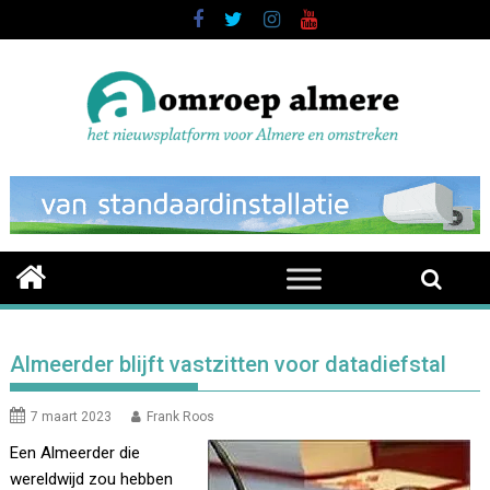
Skip
to
content
Almeerder blijft vastzitten voor datadiefstal
7 maart 2023
Frank Roos
Een Almeerder die
wereldwijd zou hebben