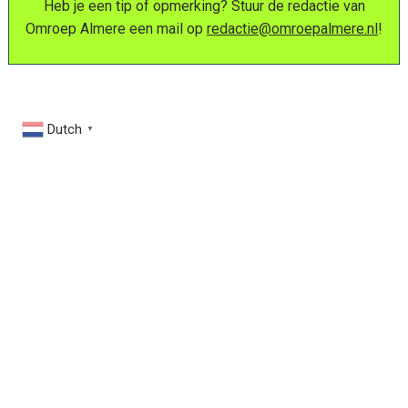
Heb je een tip of opmerking? Stuur de redactie van
Omroep Almere een mail op
redactie@omroepalmere.nl
!
Dutch
▼