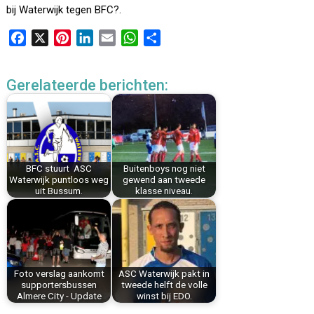
bij Waterwijk tegen BFC?.
F
X
P
L
E
W
D
a
i
i
m
h
e
c
n
n
a
a
l
Gerelateerde berichten:
e
t
k
i
t
e
b
e
e
l
s
n
o
r
d
A
o
e
I
p
k
s
n
p
BFC stuurt ASC
Buitenboys nog niet
t
Waterwijk puntloos weg
gewend aan tweede
uit Bussum.
klasse niveau.
Foto verslag aankomt
ASC Waterwijk pakt in
supportersbussen
tweede helft de volle
Almere City - Update
winst bij EDO.