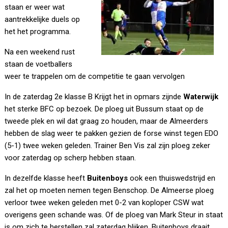
staan er weer wat
aantrekkelijke duels op
het het programma.
Na een weekend rust
staan de voetballers
weer te trappelen om de competitie te gaan vervolgen
In de zaterdag 2e klasse B Krijgt het in opmars zijnde
Waterwijk
het sterke BFC op bezoek. De ploeg uit Bussum staat op de
tweede plek en wil dat graag zo houden, maar de Almeerders
hebben de slag weer te pakken gezien de forse winst tegen EDO
(5-1) twee weken geleden. Trainer Ben Vis zal zijn ploeg zeker
voor zaterdag op scherp hebben staan.
In dezelfde klasse heeft
Buitenboys
ook een thuiswedstrijd en
zal het op moeten nemen tegen Benschop. De Almeerse ploeg
verloor twee weken geleden met 0-2 van koploper CSW wat
overigens geen schande was. Of de ploeg van Mark Steur in staat
is om zich te herstellen zal zaterdag blijken. Buitenboys draait