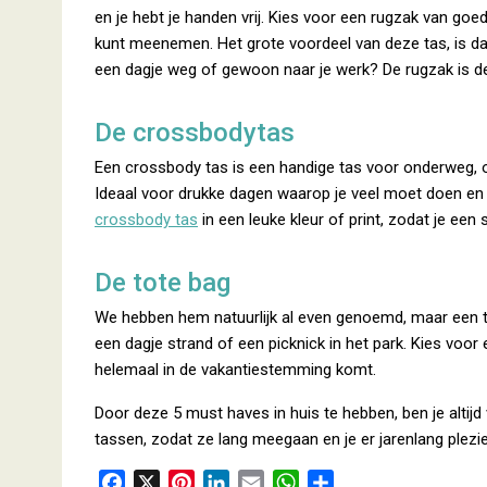
en je hebt je handen vrij. Kies voor een rugzak van goe
kunt meenemen. Het grote voordeel van deze tas, is dat hi
een dagje weg of gewoon naar je werk? De rugzak is d
De crossbodytas
Een crossbody tas is een handige tas voor onderweg, om
Ideaal voor drukke dagen waarop je veel moet doen en
crossbody tas
in een leuke kleur of print, zodat je e
De tote bag
We hebben hem natuurlijk al even genoemd, maar een to
een dagje strand of een picknick in het park. Kies voor 
helemaal in de vakantiestemming komt.
Door deze 5 must haves in huis te hebben, ben je altijd
tassen, zodat ze lang meegaan en je er jarenlang plezie
F
X
P
L
E
W
D