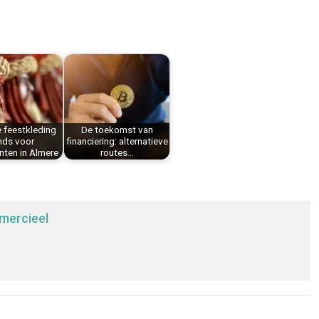
 feestkleding
De toekomst van
nds voor
financiering: alternatieve
ten in Almere
routes…
mercieel