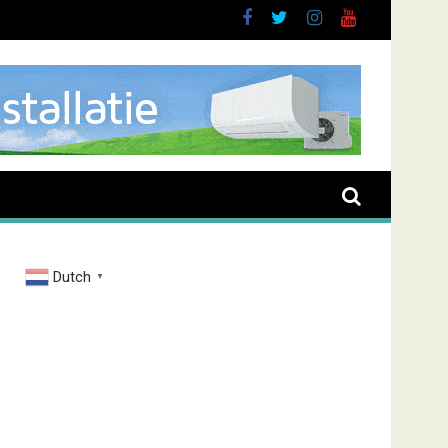
buurt
Dutch
▼