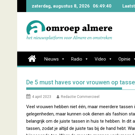
Skip
zaterdag, augustus 8, 2026
06:49:41
Laats
to
content
Nieuws
Radio
Video
Opinie
De 5 must haves voor vrouwen op tasse
4 april 2023
Redactie Commercieel
Veel vrouwen hebben niet één, maar meerdere tassen in 
gelegenheden, maar kunnen ook dienen als fashion stat
belangrijk om de juiste tassen in huis te hebben. In di
tassen, zodat je altijd de juiste tas bij de hand hebt. Wan