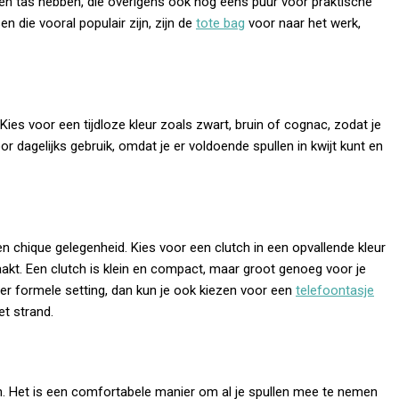
n tas hebben, die overigens ook nog eens puur voor praktische
n die vooral populair zijn, zijn de
tote bag
voor naar het werk,
. Kies voor een tijdloze kleur zoals zwart, bruin of cognac, zodat je
or dagelijks gebruik, omdat je er voldoende spullen in kwijt kunt en
en chique gelegenheid. Kies voor een clutch in een opvallende kleur
akt. Een clutch is klein en compact, maar groot genoeg voor je
er formele setting, dan kun je ook kiezen voor een
telefoontasje
et strand.
zen. Het is een comfortabele manier om al je spullen mee te nemen