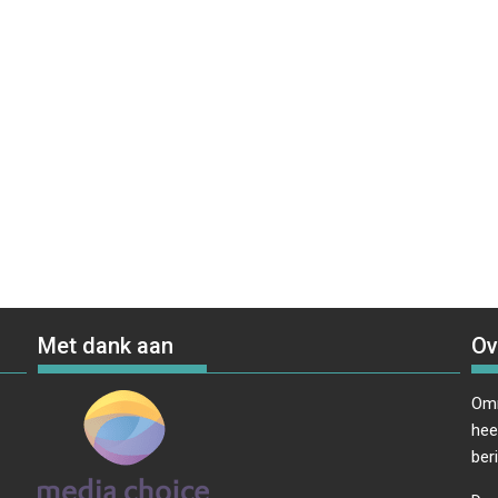
Met dank aan
Ov
Omr
hee
ber