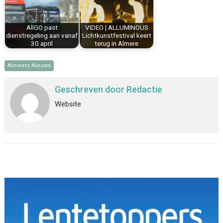
AllGO past
VIDEO | ALLUMINOUS
dienstregeling aan vanaf
Lichtkunstfestival keert
30 april
terug in Almere
Almeers Nieuws
Geschreven door
Redactie
Website