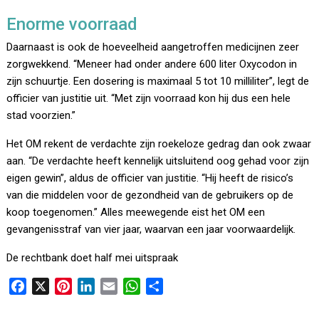
Enorme voorraad
Daarnaast is ook de hoeveelheid aangetroffen medicijnen zeer
zorgwekkend. “Meneer had onder andere 600 liter Oxycodon in
zijn schuurtje. Een dosering is maximaal 5 tot 10 milliliter”, legt de
officier van justitie uit. “Met zijn voorraad kon hij dus een hele
stad voorzien.”
Het OM rekent de verdachte zijn roekeloze gedrag dan ook zwaar
aan. “De verdachte heeft kennelijk uitsluitend oog gehad voor zijn
eigen gewin”, aldus de officier van justitie. “Hij heeft de risico’s
van die middelen voor de gezondheid van de gebruikers op de
koop toegenomen.” Alles meewegende eist het OM een
gevangenisstraf van vier jaar, waarvan een jaar voorwaardelijk.
De rechtbank doet half mei uitspraak
F
X
P
L
E
W
D
a
i
i
m
h
e