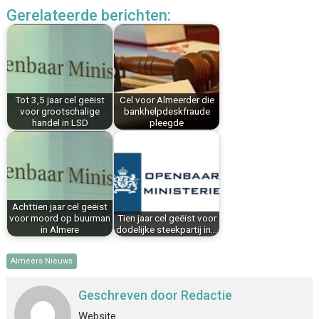
c
n
n
a
a
l
Gerelateerde berichten:
e
t
k
i
t
e
b
e
e
l
s
n
o
r
d
A
o
e
I
p
k
s
n
p
Tot 3,5 jaar cel geëist
Cel voor Almeerder die
t
voor grootschalige
bankhelpdeskfraude
handel in LSD
pleegde
Achttien jaar cel geëist
voor moord op buurman
Tien jaar cel geëist voor
in Almere
dodelijke steekpartij in…
Almeers Nieuws
Geschreven door
Redactie
Website