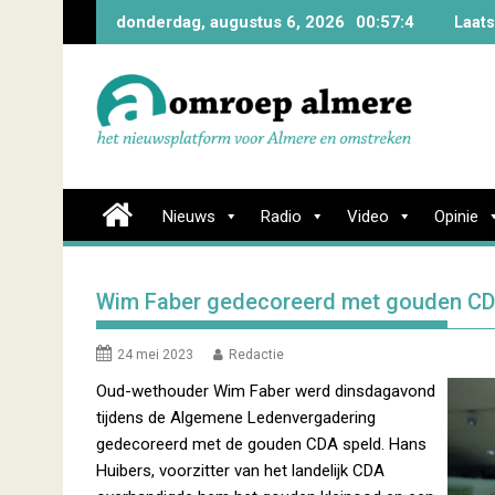
Skip
donderdag, augustus 6, 2026
00:57:5
Laats
to
content
Nieuws
Radio
Video
Opinie
Wim Faber gedecoreerd met gouden CD
24 mei 2023
Redactie
Oud-wethouder Wim Faber werd dinsdagavond
tijdens de Algemene Ledenvergadering
gedecoreerd met de gouden CDA speld. Hans
Huibers, voorzitter van het landelijk CDA