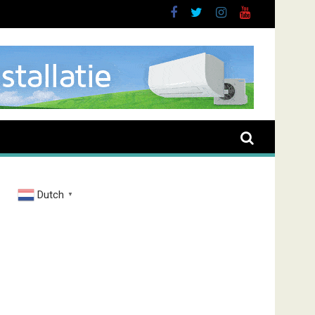
nt overval Elbastraat
Dutch
▼