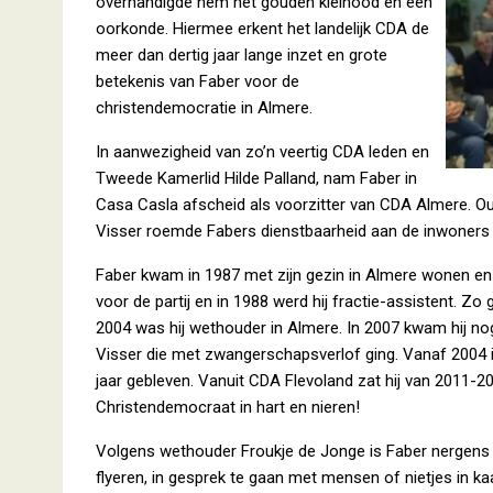
overhandigde hem het gouden kleinood en een
oorkonde. Hiermee erkent het landelijk CDA de
meer dan dertig jaar lange inzet en grote
betekenis van Faber voor de
christendemocratie in Almere.
In aanwezigheid van zo’n veertig CDA leden en
Tweede Kamerlid Hilde Palland, nam Faber in
Casa Casla afscheid als voorzitter van CDA Almere. Ou
Visser roemde Fabers dienstbaarheid aan de inwoners v
Faber kwam in 1987 met zijn gezin in Almere wonen en m
voor de partij en in 1988 werd hij fractie-assistent. Z
2004 was hij wethouder in Almere. In 2007 kwam hij nog
Visser die met zwangerschapsverlof ging. Vanaf 2004 is 
jaar gebleven. Vanuit CDA Flevoland zat hij van 2011-20
Christendemocraat in hart en nieren!
Volgens wethouder Froukje de Jonge is Faber nergens t
flyeren, in gesprek te gaan met mensen of nietjes in ka