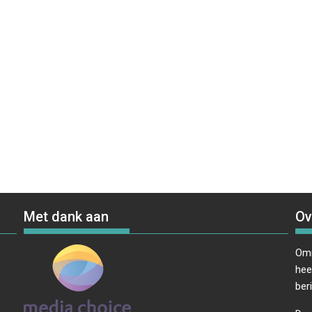
Met dank aan
Ov
Omr
hee
ber