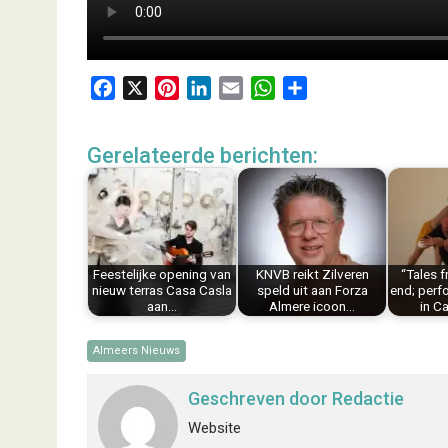
F
X
P
L
E
W
D
a
i
i
m
h
e
c
n
n
a
a
l
Gerelateerde berichten:
e
t
k
i
t
e
b
e
e
l
s
n
o
r
d
A
o
e
I
p
k
s
n
p
Feestelijke opening van
KNVB reikt Zilveren
“Tales 
t
nieuw terras Casa Casla
speld uit aan Forza
end; per
aan…
Almere icoon…
in C
Almeers Nieuws
Geschreven door
Redactie
Website