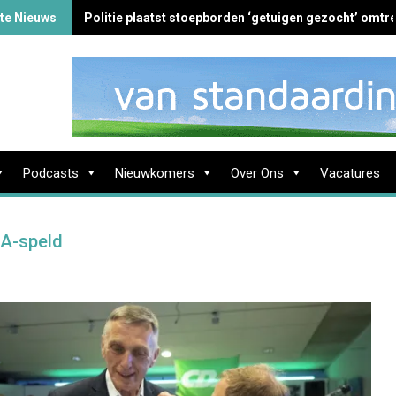
te Nieuws
Politie plaatst stoepborden ‘getuigen gezocht’ omtre
Podcasts
Nieuwkomers
Over Ons
Vacatures
A-speld