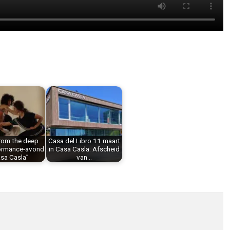
from the deep
Casa del Libro 11 maart
formance-avond
in Casa Casla: Afscheid
asa Casla”
van…