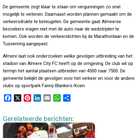
De gemeente zegt klaar te staan om vergunningen zo snel
mogelijk te verlenen. Daarnaast worden plannen gemaakt om de
verkeersdrukte te beteugelen. De gemeente gaat Almeerse
bezoekers vragen niet met de auto naar de wedstrijden te
komen. Ook worden de verkeerslichten bij de Marathonlaan en de
Tussenring aangepast.
Almere laat ook onderzoeken welke gevolgen uitbreiding van het
stadion van Almere City FC heeft op de omgeving. De club wil op
termijn het aantal plaatsen uitbreiden van 4500 naar 7500. De
gemeente bekijkt de gevolgen voor het verkeer en voor de andere
clubs op sportpark Fanny Blankers-Koen.
F
X
P
L
E
W
D
a
i
i
m
h
e
c
n
n
a
a
l
Gerelateerde berichten:
e
t
k
i
t
e
b
e
e
l
s
n
o
r
d
A