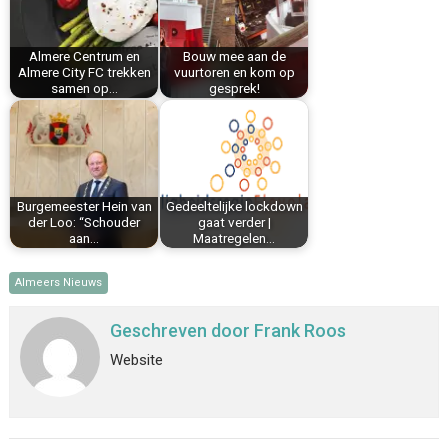
o
e
I
p
k
s
n
p
Almere Centrum en
Bouw mee aan de
t
Almere City FC trekken
vuurtoren en kom op
samen op…
gesprek!
Burgemeester Hein van
Gedeeltelijke lockdown
der Loo: “Schouder
gaat verder |
aan…
Maatregelen…
Almeers Nieuws
Geschreven door
Frank Roos
Website