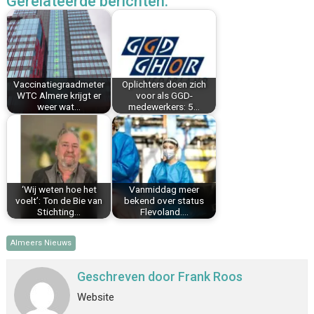
Gerelateerde berichten:
e
t
k
i
t
e
b
e
e
l
s
n
o
r
d
A
o
e
I
p
k
s
n
p
Vaccinatiegraadmeter
Oplichters doen zich
t
WTC Almere krijgt er
voor als GGD-
weer wat…
medewerkers: 5…
‘Wij weten hoe het
Vanmiddag meer
voelt’: Ton de Bie van
bekend over status
Stichting…
Flevoland.…
Almeers Nieuws
Geschreven door
Frank Roos
Website