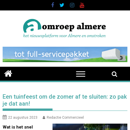
Skip
to
content
Een tuinfeest om de zomer af te sluiten: zo pak
je dat aan!
22 augustus 2023
Redactie Commercieel
Wat is het snel