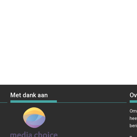
Met dank aan
Ov
Omr
hee
ber