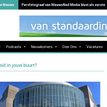
te Nieuws
Persfotograaf van NieuwsNed Media blust als eerste 
Podcasts
Nieuwkomers
Over Ons
Vacatures
eid in jouw buurt?