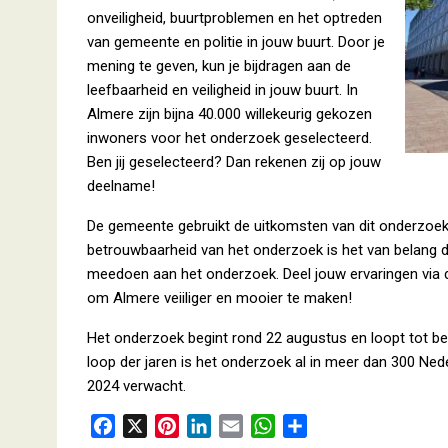
onveiligheid, buurtproblemen en het optreden
van gemeente en politie in jouw buurt. Door je
mening te geven, kun je bijdragen aan de
leefbaarheid en veiligheid in jouw buurt. In
Almere zijn bijna 40.000 willekeurig gekozen
inwoners voor het onderzoek geselecteerd.
Ben jij geselecteerd? Dan rekenen zij op jouw
deelname!
De gemeente gebruikt de uitkomsten van dit onderzoek b
betrouwbaarheid van het onderzoek is het van belang d
meedoen aan het onderzoek. Deel jouw ervaringen via de
om Almere veiiliger en mooier te maken!
Het onderzoek begint rond 22 augustus en loopt tot beg
loop der jaren is het onderzoek al in meer dan 300 Ne
2024 verwacht.
F
X
P
L
E
W
D