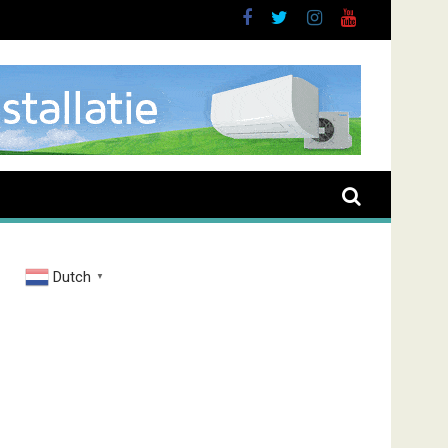
brand Zenderstraat
Dutch
▼