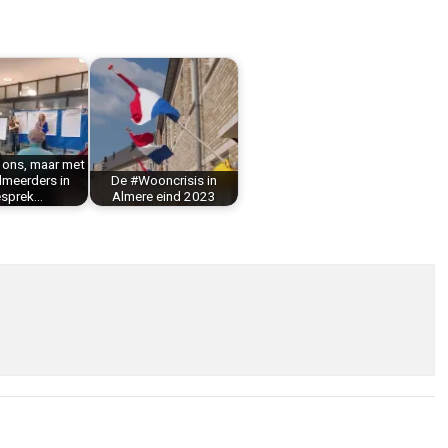
r ons, maar met
lmeerders in
De #Wooncrisis in
sprek…
Almere eind 2023