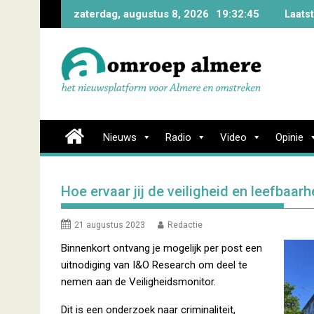
Skip
zaterdag, augustus 8, 2026
19:32:46
Laats
to
content
Nieuws
Radio
Video
Opinie
Hoe ervaar jij de veiligheid en leefbaarh
21 augustus 2023
Redactie
Binnenkort ontvang je mogelijk per post een
uitnodiging van I&O Research om deel te
nemen aan de Veiligheidsmonitor.
Dit is een onderzoek naar criminaliteit,