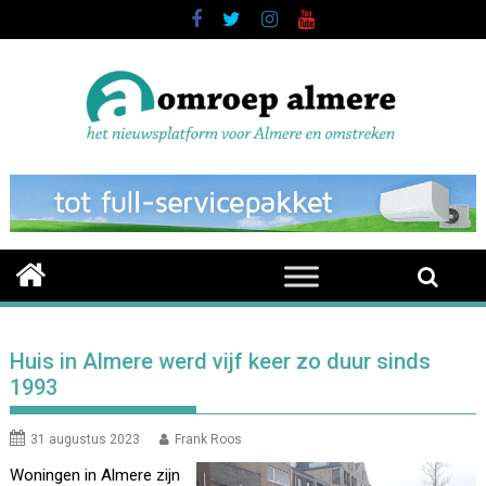
Skip
to
content
Huis in Almere werd vijf keer zo duur sinds
1993
31 augustus 2023
Frank Roos
Woningen in Almere zijn