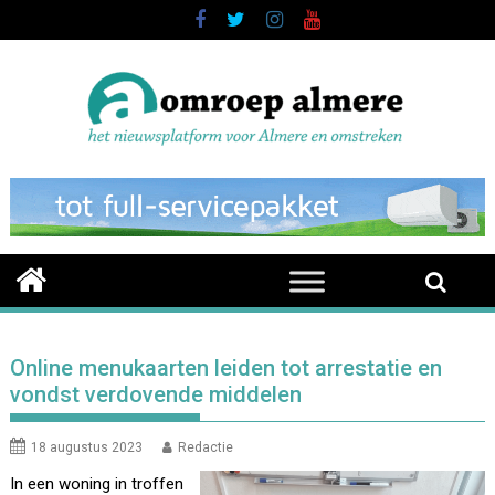
Skip
to
content
Online menukaarten leiden tot arrestatie en
vondst verdovende middelen
18 augustus 2023
Redactie
In een woning in troffen