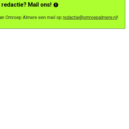
 redactie? Mail ons!
 van Omroep Almere een mail op
redactie@omroepalmere.nl
!