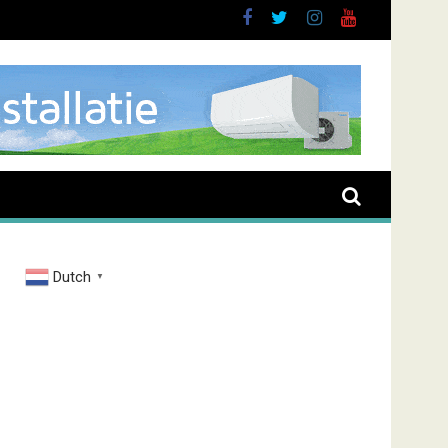
t
Dutch
▼