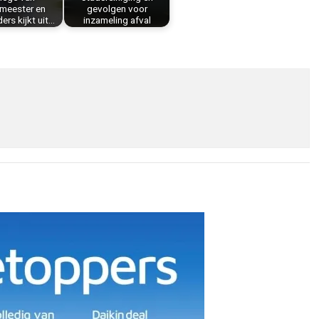
meester en
gevolgen voor
rs kijkt uit…
inzameling afval