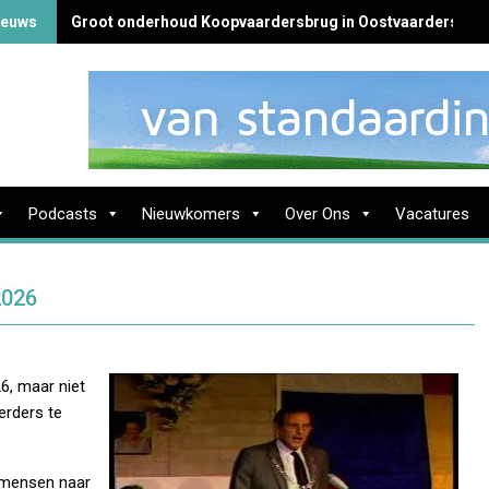
ieuws
Groot onderhoud Koopvaardersbrug in Oostvaardersbuur
Podcasts
Nieuwkomers
Over Ons
Vacatures
2026
26, maar niet
erders te
e mensen naar