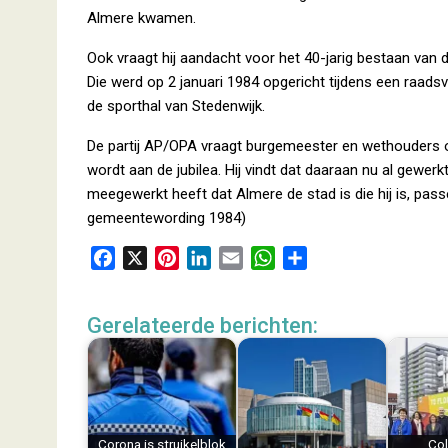
Almere kwamen.
Ook vraagt hij aandacht voor het 40-jarig bestaan van
Die werd op 2 januari 1984 opgericht tijdens een raadsv
de sporthal van Stedenwijk.
De partij AP/OPA vraagt burgemeester en wethouders o
wordt aan de jubilea. Hij vindt dat daaraan nu al gew
meegewerkt heeft dat Almere de stad is die hij is, pa
gemeentewording 1984)
F
X
P
L
E
W
D
a
i
i
m
h
e
c
n
n
a
a
l
Gerelateerde berichten:
e
t
k
i
t
e
b
e
e
l
s
n
o
r
d
A
o
e
I
p
k
s
n
p
Corona is struikelblok
Col