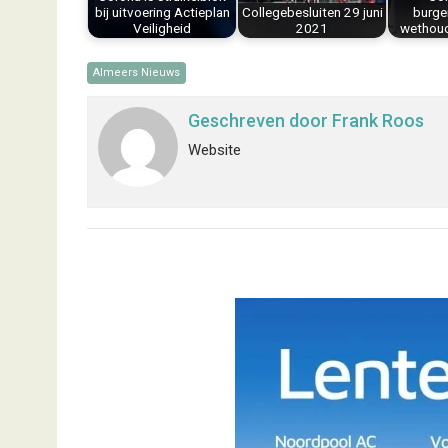
t
bij uitvoering Actieplan
Collegebesluiten 29 juni
burge
Veiligheid
2021
wethoude
Almeers Nieuws
Geschreven door
Frank Roos
Website