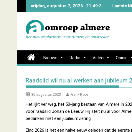
Skip
vrijdag, augustus 7, 2026
21:49:4
Laatste N
to
content
Nieuws
Radio
Video
Opinie
Raadslid wil nu al werken aan jubileum 
30 augustus 2023
Frank Roos
Het lijkt ver weg, het 50-jarig bestaan van Almere in 20
voor raadslid Johan de Leeuw. Hij stelt nu al voor Alme
bedanken met een jubileumviering.
Eind 2026 is het een halve eeuw geleden dat de eerst