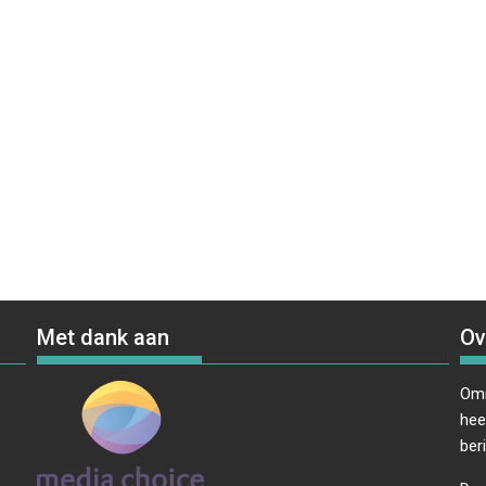
Met dank aan
Ov
Omr
hee
ber