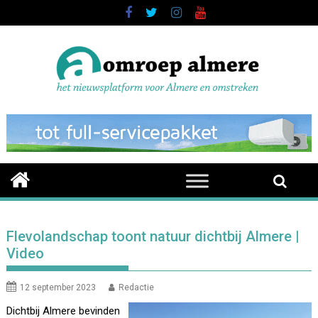
Skip
to
content
Flevolandschap toont natuur dichtbij Almere |
Video
12 september 2023
Redactie
Dichtbij Almere bevinden