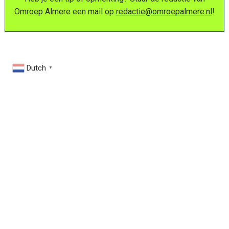
Omroep Almere een mail op
redactie@omroepalmere.nl
!
Dutch
▼