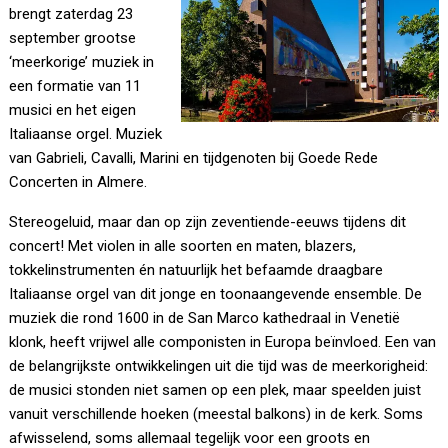
brengt zaterdag 23
september grootse
‘meerkorige’ muziek in
een formatie van 11
musici en het eigen
Italiaanse orgel. Muziek
van Gabrieli, Cavalli, Marini en tijdgenoten bij Goede Rede
Concerten in Almere.
Stereogeluid, maar dan op zijn zeventiende-eeuws tijdens dit
concert! Met violen in alle soorten en maten, blazers,
tokkelinstrumenten én natuurlijk het befaamde draagbare
Italiaanse orgel van dit jonge en toonaangevende ensemble. De
muziek die rond 1600 in de San Marco kathedraal in Venetië
klonk, heeft vrijwel alle componisten in Europa beïnvloed. Een van
de belangrijkste ontwikkelingen uit die tijd was de meerkorigheid:
de musici stonden niet samen op een plek, maar speelden juist
vanuit verschillende hoeken (meestal balkons) in de kerk. Soms
afwisselend, soms allemaal tegelijk voor een groots en