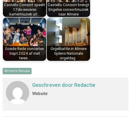
Castello Consort speelt
Castello Consort brengt
t
17de-eeuwse
Engelse consortmuziek
kamermuziek uit…
naar Almere
Goede Rede concerten
Orgelbattle in Almere
trapt 2024 af met
tijdens Nationale
twee…
orgeldag
Almeers Nieuws
Geschreven door
Redactie
Website