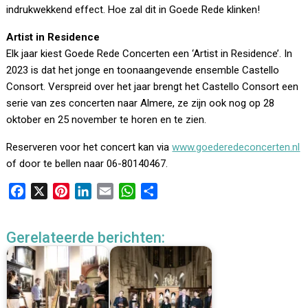
indrukwekkend effect. Hoe zal dit in Goede Rede klinken!
Artist in Residence
Elk jaar kiest Goede Rede Concerten een ‘Artist in Residence’. In
2023 is dat het jonge en toonaangevende ensemble Castello
Consort. Verspreid over het jaar brengt het Castello Consort een
serie van zes concerten naar Almere, ze zijn ook nog op 28
oktober en 25 november te horen en te zien.
Reserveren voor het concert kan via
www.goederedeconcerten.nl
of door te bellen naar 06-80140467.
F
X
P
L
E
W
D
a
i
i
m
h
e
c
n
n
a
a
l
Gerelateerde berichten:
e
t
k
i
t
e
b
e
e
l
s
n
o
r
d
A
o
e
I
p
k
s
n
p