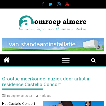
Skip
to
content
Grootse meerkorige muziek door artist in
residence Castello Consort
15 september 2023
Redactie
Het Castello Consort