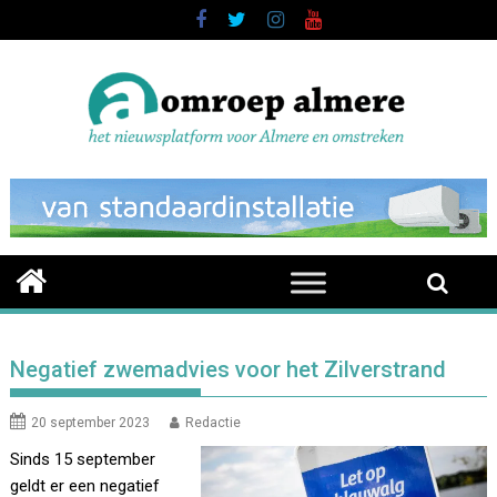
Skip
to
content
Negatief zwemadvies voor het Zilverstrand
20 september 2023
Redactie
Sinds 15 september
geldt er een negatief