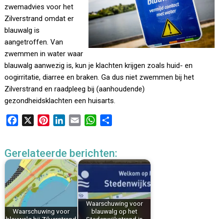
zwemadvies voor het
Zilverstrand omdat er
blauwalg is
aangetroffen. Van
zwemmen in water waar
blauwalg aanwezig is, kun je klachten krijgen zoals huid- en
oogirritatie, diarree en braken. Ga dus niet zwemmen bij het
Zilverstrand en raadpleeg bij (aanhoudende)
gezondheidsklachten een huisarts.
F
X
P
L
E
W
D
a
i
i
m
h
e
c
n
n
a
a
l
Gerelateerde berichten:
e
t
k
i
t
e
b
e
e
l
s
n
o
r
d
A
o
e
I
p
k
s
n
p
Waarschuwing voor
Waarschuwing voor
blauwalg op het
t