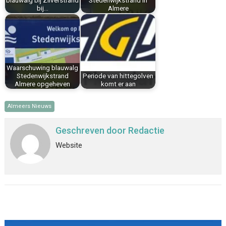
blauwalg bij Zilverstrand
Stedenwijkstrand in
bij…
Almere
Waarschuwing blauwalg
Stedenwijkstrand
​​Periode van hittegolven
Almere opgeheven
komt er aan
Almeers Nieuws
Geschreven door
Redactie
Website