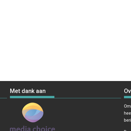
Met dank aan
Ov
Omr
hee
ber