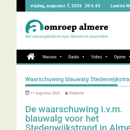
Skip
vrijdag, augustus 7, 2026
20:6:44
Laatste N
to
content
Nieuws
Radio
Video
Opinie
Waarschuwing blauwalg Stedenwijkstr
11 augustus 2020
Redactie
De waarschuwing i.v.m.
blauwalg voor het
Stedenwijkstrand in Alm