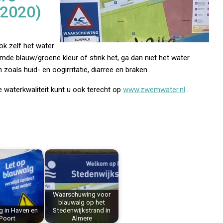
 2020)
k zelf het water
eemde blauw/groene kleur of stink het, ga dan niet het water
oals huid- en oogirritatie, diarree en braken.
 waterkwaliteit kunt u ook terecht op
www.zwemwater.nl
.
Waarschuwing voor
blauwalg op het
g in Haven en
Stedenwijkstrand in
Poort
Almere