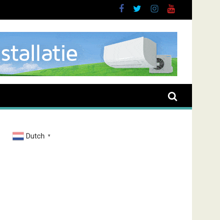
t
Dutch
▼