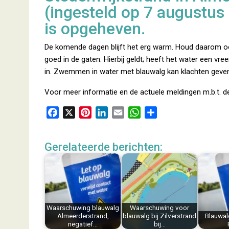
(ingesteld op 7 augustus
is opgeheven.
De komende dagen blijft het erg warm. Houd daarom oo
goed in de gaten. Hierbij geldt; heeft het water een vr
in. Zwemmen in water met blauwalg kan klachten geven z
Voor meer informatie en de actuele meldingen m.b.t. de
F
X
P
L
E
W
D
a
i
i
m
h
e
c
n
n
a
a
l
Gerelateerde berichten:
e
t
k
i
t
e
b
e
e
l
s
n
o
r
d
A
o
e
I
p
k
s
n
p
Waarschuwing blauwalg
Waarschuwing voor
t
Almeerderstrand,
blauwalg bij Zilverstrand
Blauwal
negatief…
bij…