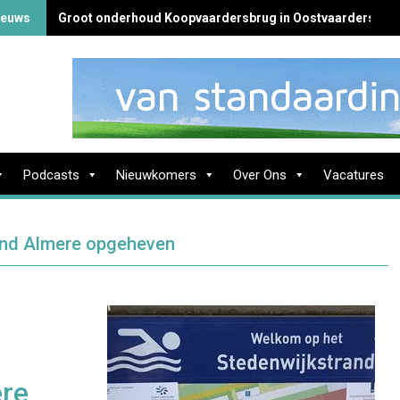
ieuws
Groot onderhoud Koopvaardersbrug in Oostvaardersbuur
Podcasts
Nieuwkomers
Over Ons
Vacatures
and Almere opgeheven
ere