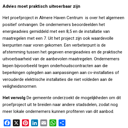
Advies moet praktisch uitvoerbaar zijn
Het proefproject in Almere Haven Centrum is over het algemeen
positief ontvangen. De ondernemers beoordeelden het
energieadvies gemiddeld met een 8,5 en de installatie van
maatregelen met een 7. Uit het project zijn ook waardevolle
leerpunten naar voren gekomen. Een verbeterpunt is de
afstemming tussen het gegeven energieadvies en de praktische
uitvoerbaarheid van de aanbevolen maatregelen. Ondernemers
liepen bijvoorbeeld tegen onderhoudscontracten aan die
beperkingen oplegden aan aanpassingen aan cv-installaties of
verouderde elektrische installaties die niet voldeden aan de
veiligheidsnormen.
Het vervolg
De gemeente onderzoekt de mogelijkheden om dit
proefproject uit te breiden naar andere stadsdelen, zodat nog
meer lokale ondernemers kunnen profiteren van dit aanbod.
F
X
P
L
E
W
D