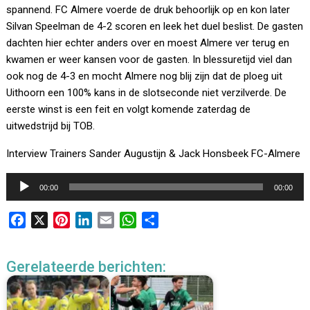
spannend. FC Almere voerde de druk behoorlijk op en kon later
Silvan Speelman de 4-2 scoren en leek het duel beslist. De gasten
dachten hier echter anders over en moest Almere ver terug en
kwamen er weer kansen voor de gasten. In blessuretijd viel dan
ook nog de 4-3 en mocht Almere nog blij zijn dat de ploeg uit
Uithoorn een 100% kans in de slotseconde niet verzilverde. De
eerste winst is een feit en volgt komende zaterdag de
uitwedstrijd bij TOB.
Interview Trainers Sander Augustijn & Jack Honsbeek FC-Almere
Audiospeler
00:00
00:00
F
X
P
L
E
W
D
a
i
i
m
h
e
c
n
n
a
a
l
Gerelateerde berichten:
e
t
k
i
t
e
b
e
e
l
s
n
o
r
d
A