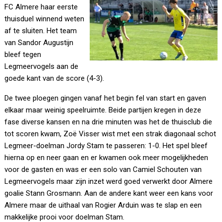
FC Almere haar eerste
thuisduel winnend weten
af te sluiten. Het team
van Sandor Augustijn
bleef tegen
Legmeervogels aan de
goede kant van de score (4-3).
De twee ploegen gingen vanaf het begin fel van start en gaven
elkaar maar weinig speelruimte. Beide partijen kregen in deze
fase diverse kansen en na drie minuten was het de thuisclub die
tot scoren kwam, Zoë Visser wist met een strak diagonaal schot
Legmeer-doelman Jordy Stam te passeren: 1-0. Het spel bleef
hierna op en neer gaan en er kwamen ook meer mogelijkheden
voor de gasten en was er een solo van Camiel Schouten van
Legmeervogels maar zijn inzet werd goed verwerkt door Almere
goalie Stann Grosmann. Aan de andere kant weer een kans voor
Almere maar de uithaal van Rogier Arduin was te slap en een
makkelijke prooi voor doelman Stam.