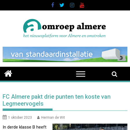
Skip
to
content
FC Almere pakt drie punten ten koste van
Legmeervogels
1 oktober 2023
Herman de Wit
In derde klasse B heeft