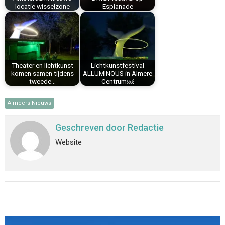
locatie wisselzone
Esplanade
Theater en lichtkunst
Lichtkunstfestival
komen samen tijdens
ALLUMINOUS in Almere
tweede…
Centrum￼
Almeers Nieuws
Geschreven door
Redactie
Website