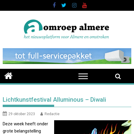
Skip
to
content
Lichtkunstfestival Alluminous – Diwali
29 oktober 2023
Redactie
Deze week heeft onder
grote belangstelling