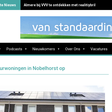
te Nieuws
Almere bij VVV te ontdekken met realitiybril
Podcasts
Nieuwkomers
Over Ons
Vacatures
uurwoningen in Nobelhorst op