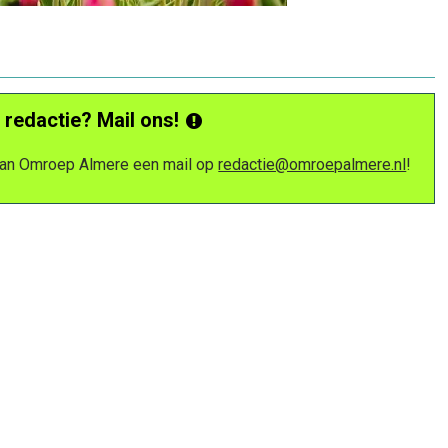
 redactie? Mail ons!
 van Omroep Almere een mail op
redactie@omroepalmere.nl
!