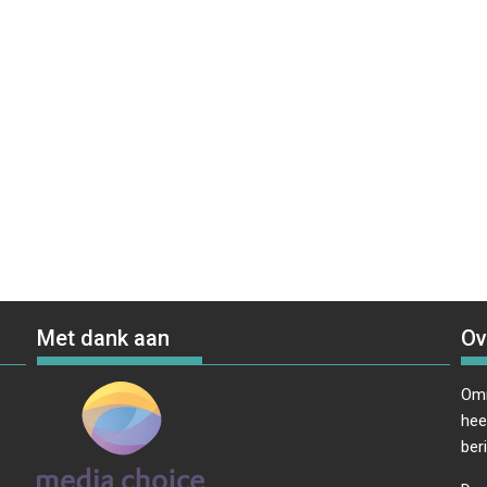
Met dank aan
Ov
Omr
hee
ber