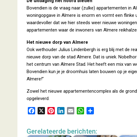
De uitdaging het hoofd bieden
Bovendien is de vraag naar (zulke) appartementen in 
woningopgave in Almere is enorm en vormt een flinke u
waardevoller dat we hier steeds weer nieuwe woningen
appartementen waar de inwoners van Almere reikhalzend
Het nieuwe dorp van Almere
Ook wethouder Julius Lindenbergh is erg blij met de rea
nieuwe dorp van de stad Almere. Dat is uniek. Nobelho
het centrum van Almere Stad. Het heeft een mix van won
Bovendien kun je je droomhuis laten bouwen op je eig
Almere!”
Zowel het nieuwe appartementencomplex als de grond
opgeleverd.
F
X
P
L
E
W
D
a
i
i
m
h
e
c
n
n
a
a
l
Gerelateerde berichten:
e
t
k
i
t
e