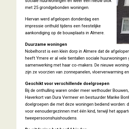
sociale huurwoningen én weer een nieuw blok
met 25 grondgebonden woningen.
Hiervan werd afgelopen donderdag een
impressie onthuld tijdens een feestelijke
aankondiging op de bouwplaats in Almere.
Duurzame woningen
Nobelhorst is een klein dorp in Almere dat de afgelop
heeft Ymere er al vele tientallen sociale huurwoningen
samenwerking met haar co-makers. De nieuwe woningen
zijn ze voorzien van zonnepanelen, vloerverwarming 
Geschikt voor verschillende doelgroepen
Bij de onthulling waren onder meer wethouder Bouwen, 
Haverkort van Dura Vermeer en bestuurder Marike Bon
doelgroepen die met deze woningen bediend worden: de
voor eenoudergezinnen met één kind, terwijl het appar
tweepersoonshuishoudens.