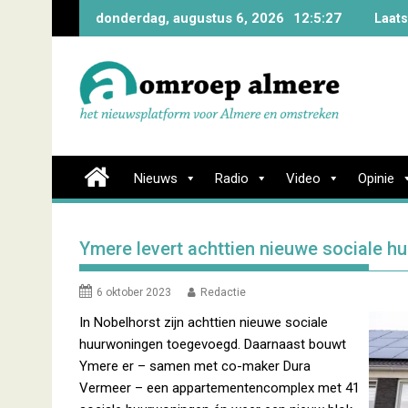
Skip
donderdag, augustus 6, 2026
12:5:28
Laats
to
content
Nieuws
Radio
Video
Opinie
Ymere levert achttien nieuwe sociale h
6 oktober 2023
Redactie
In Nobelhorst zijn achttien nieuwe sociale
huurwoningen toegevoegd. Daarnaast bouwt
Ymere er – samen met co-maker Dura
Vermeer – een appartementencomplex met 41