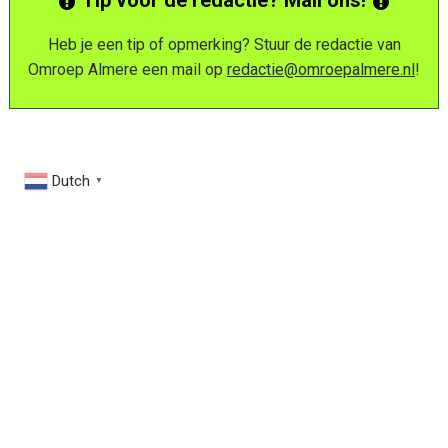
Tip voor de redactie? Mail ons!
Heb je een tip of opmerking? Stuur de redactie van
Omroep Almere een mail op
redactie@omroepalmere.nl
!
Dutch
▼