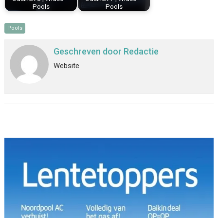
Pools
Pools
Pools
Geschreven door
Redactie
Website