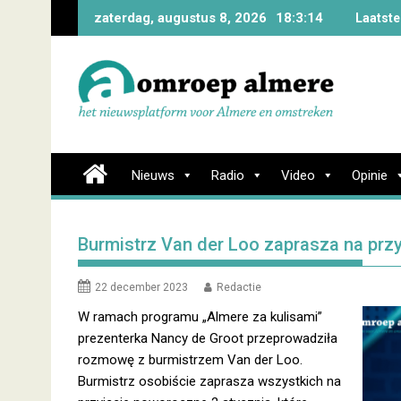
Skip
zaterdag, augustus 8, 2026
18:3:15
Laatste
to
content
Nieuws
Radio
Video
Opinie
Burmistrz Van der Loo zaprasza na przy
22 december 2023
Redactie
W ramach programu „Almere za kulisami”
prezenterka Nancy de Groot przeprowadziła
rozmowę z burmistrzem Van der Loo.
Burmistrz osobiście zaprasza wszystkich na