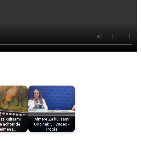
za kulisami |
Almere Za kulisami
e achter de
Odcinek 5 | Wideo -
ermen |…
Pools