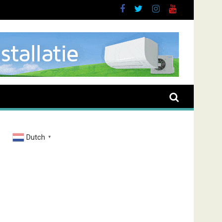
rand Zenderstraat
Dutch
▼