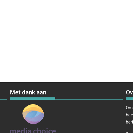
Met dank aan
Ov
Omr
hee
ber