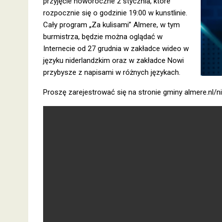
przyjęcie noworoczne 2 stycznia, które
rozpocznie się o godzinie 19:00 w kunstlinie.
Cały program „Za kulisami” Almere, w tym
burmistrza, będzie można oglądać w
Internecie od 27 grudnia w zakładce wideo w
języku niderlandzkim oraz w zakładce Nowi
przybysze z napisami w różnych językach.
Proszę zarejestrować się na stronie gminy almere.nl/n