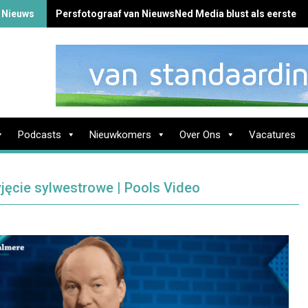
 Nieuws
Persfotograaf van NieuwsNed Media blust als eerste b
Podcasts
Nieuwkomers
Over Ons
Vacatures
jęcie sylwestrowe | Pools Video