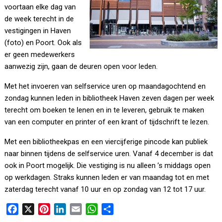
voortaan elke dag van
de week terecht in de
vestigingen in Haven
(foto) en Poort. Ook als
er geen medewerkers
aanwezig zijn, gaan de deuren open voor leden.
Met het invoeren van selfservice uren op maandagochtend en
zondag kunnen leden in bibliotheek Haven zeven dagen per week
terecht om boeken te lenen en in te leveren, gebruik te maken
van een computer en printer of een krant of tijdschrift te lezen.
Met een bibliotheekpas en een viercijferige pincode kan publiek
naar binnen tijdens de selfservice uren. Vanaf 4 december is dat
ook in Poort mogelijk. Die vestiging is nu alleen ’s middags open
op werkdagen. Straks kunnen leden er van maandag tot en met
zaterdag terecht vanaf 10 uur en op zondag van 12 tot 17 uur.
F
X
P
L
E
W
D
a
i
i
m
h
e