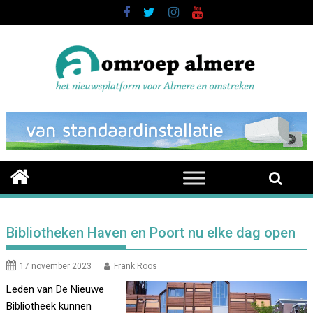
Skip
to
content
Bibliotheken Haven en Poort nu elke dag open
17 november 2023
Frank Roos
Leden van De Nieuwe
Bibliotheek kunnen