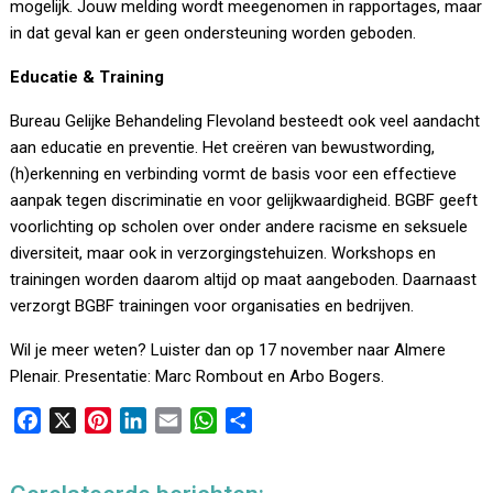
mogelijk. Jouw melding wordt meegenomen in rapportages, maar
in dat geval kan er geen ondersteuning worden geboden.
Educatie & Training
Bureau Gelijke Behandeling Flevoland besteedt ook veel aandacht
aan educatie en preventie. Het creëren van bewustwording,
(h)erkenning en verbinding vormt de basis voor een effectieve
aanpak tegen discriminatie en voor gelijkwaardigheid. BGBF geeft
voorlichting op scholen over onder andere racisme en seksuele
diversiteit, maar ook in verzorgingstehuizen. Workshops en
trainingen worden daarom altijd op maat aangeboden. Daarnaast
verzorgt BGBF trainingen voor organisaties en bedrijven.
Wil je meer weten? Luister dan op 17 november naar Almere
Plenair. Presentatie: Marc Rombout en Arbo Bogers.
F
X
P
L
E
W
D
a
i
i
m
h
e
c
n
n
a
a
l