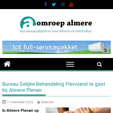
Skip
to
content
Bureau Gelijke Behandeling Flevoland te gast
bij Almere Plenair
17 november 2023
Redactie
In Almere Plenair op