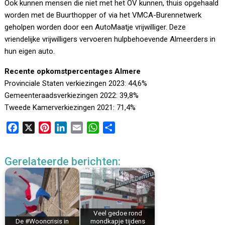
Ook kunnen mensen die niet met het OV kunnen, thuis opgehaald
worden met de Buurthopper of via het VMCA-Burennetwerk
geholpen worden door een AutoMaatje vrijwilliger. Deze
vriendelijke vrijwilligers vervoeren hulpbehoevende Almeerders in
hun eigen auto.
Recente opkomstpercentages Almere
Provinciale Staten verkiezingen 2023: 44,6%
Gemeenteraadsverkiezingen 2022: 39,8%
Tweede Kamerverkiezingen 2021: 71,4%
F
X
P
L
E
W
D
a
i
i
m
h
e
c
n
n
a
a
l
Gerelateerde berichten:
e
t
k
i
t
e
b
e
e
l
s
n
o
r
d
A
o
e
I
p
k
s
n
p
Veel gedoe rond
De #Wooncrisis in
mondkapje tijdens
t