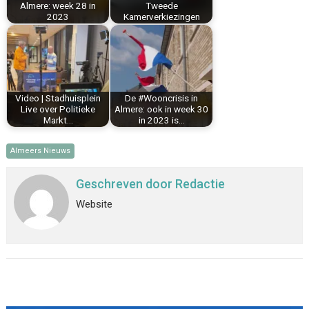
Almere: week 28 in
Tweede
2023
Kamerverkiezingen
Video | Stadhuisplein
De #Wooncrisis in
Live over Politieke
Almere: ook in week 30
Markt…
in 2023 is…
Almeers Nieuws
Geschreven door
Redactie
Website