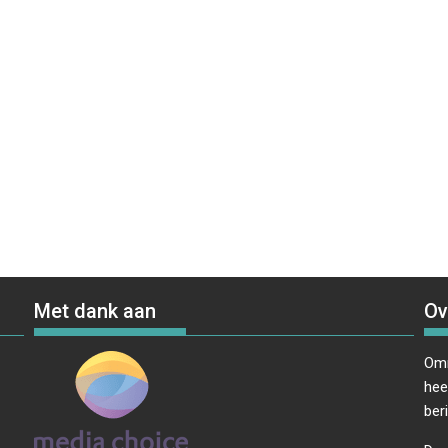
Met dank aan
Ov
Omr
hee
ber