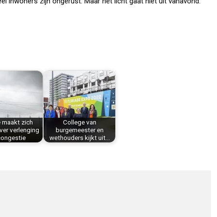
 inwoners zijn ongerust. Maar het licht gaat niet uit vanavond.
 maakt zich
College van
ver verlenging
burgemeester en
congestie
wethouders kijkt uit…