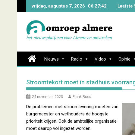
Skip
vrijdag, augustus 7, 2026
06:27:43
Laatste 
to
content
Nieuws
Radio
Video
Opinie
Stroomtekort moet in stadhuis voorrang
24 november 2023
Frank Roos
De problemen met stroomlevering moeten van
burgemeester en wethouders de hoogste
prioriteit krijgen. Ook de ambtelijke organisatie
moet daarop vol ingezet worden.