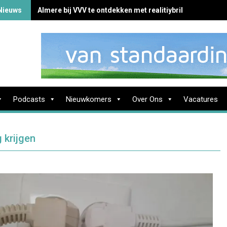
Nieuws
Almere bij VVV te ontdekken met realitiybril
Podcasts
Nieuwkomers
Over Ons
Vacatures
 krijgen