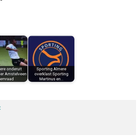
ere onderuit
Sporting Almere
ter Amstelveen
overklast Sporting
emraad
Martinus en…
t