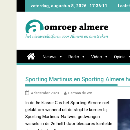
Skip
zaterdag, augustus 8, 2026
17:36:12
Laats
to
content
Nieuws
Radio
Video
Opinie
Sporting Martinus en Sporting Almere h
4 december 2023
Herman de Wit
In de 5e klasse C is het Sporting Almere niet
gelukt om winnend uit de strijd te komen bij
Sporting Martinus. Na twee gedwongen
wissels in de 2e helft door blessures kantelde