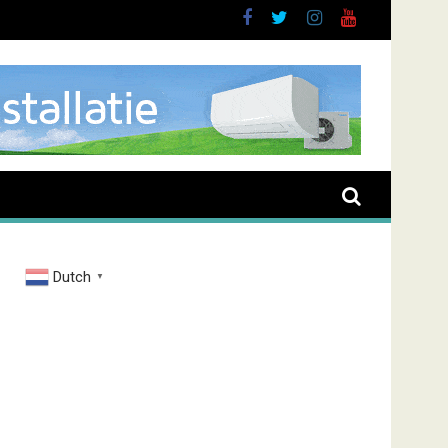
brand Zenderstraat
Dutch
▼