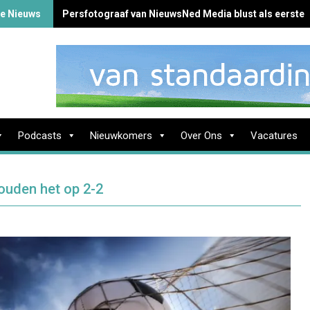
te Nieuws
Persfotograaf van NieuwsNed Media blust als eerste 
Podcasts
Nieuwkomers
Over Ons
Vacatures
ouden het op 2-2