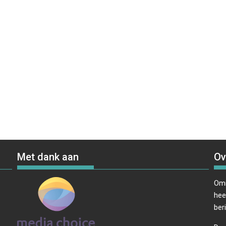
Met dank aan
Ov
Omr
hee
ber