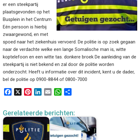
er een steekpartij
plaatsgevonden op het
Busplein in het Centrum
Eén persoon is hierbij
zwaargewond, en met
spoed naar het ziekenhuis vervoerd. De politie is op zoek gegaan
naar de verdachte welke een lange Somalische man is, witte
koptelefoon en een witte tas. donkere broek De aanleiding van de
steekpartij is niet bekend en zal door de politie worden
onderzocht. Heeft u informatie over dit incident, kent u de dader,
bel de politie op 0900-8844 of 0800-7000
F
X
P
L
E
W
D
a
i
i
m
h
e
c
n
n
a
a
l
Gerelateerde berichten:
e
t
k
i
t
e
b
e
e
l
s
n
o
r
d
A
o
e
I
p