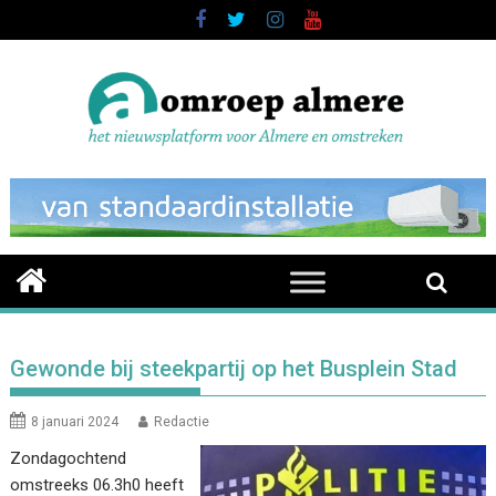
Skip
to
content
Gewonde bij steekpartij op het Busplein Stad
8 januari 2024
Redactie
Zondagochtend
omstreeks 06.3h0 heeft