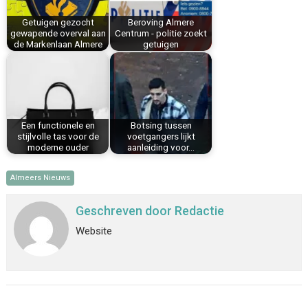
k
s
n
p
Getuigen gezocht
Beroving Almere
t
gewapende overval aan
Centrum - politie zoekt
de Markenlaan Almere
getuigen
Een functionele en
Botsing tussen
stijlvolle tas voor de
voetgangers lijkt
moderne ouder
aanleiding voor…
Almeers Nieuws
Geschreven door
Redactie
Website