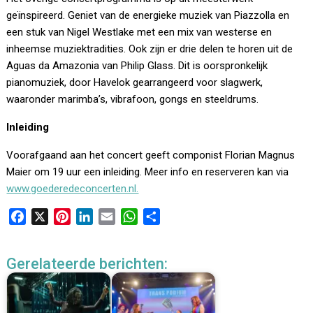
geïnspireerd. Geniet van de energieke muziek van Piazzolla en
een stuk van Nigel Westlake met een mix van westerse en
inheemse muziektradities. Ook zijn er drie delen te horen uit de
Aguas da Amazonia van Philip Glass. Dit is oorspronkelijk
pianomuziek, door Havelok gearrangeerd voor slagwerk,
waaronder marimba’s, vibrafoon, gongs en steeldrums.
Inleiding
Voorafgaand aan het concert geeft componist Florian Magnus
Maier om 19 uur een inleiding. Meer info en reserveren kan via
www.goederedeconcerten.nl.
F
X
P
L
E
W
D
a
i
i
m
h
e
c
n
n
a
a
l
Gerelateerde berichten:
e
t
k
i
t
e
b
e
e
l
s
n
o
r
d
A