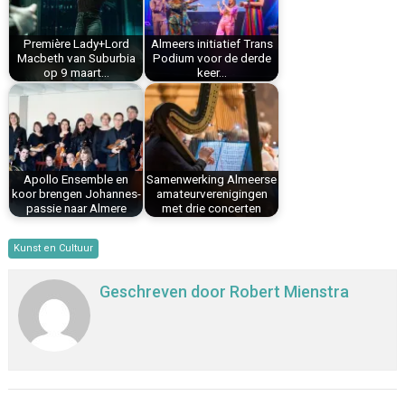
o
e
I
p
k
s
n
p
Première Lady+Lord
Almeers initiatief Trans
t
Macbeth van Suburbia
Podium voor de derde
op 9 maart…
keer…
Apollo Ensemble en
Samenwerking Almeerse
koor brengen Johannes-
amateurverenigingen
passie naar Almere
met drie concerten
Kunst en Cultuur
Geschreven door
Robert Mienstra