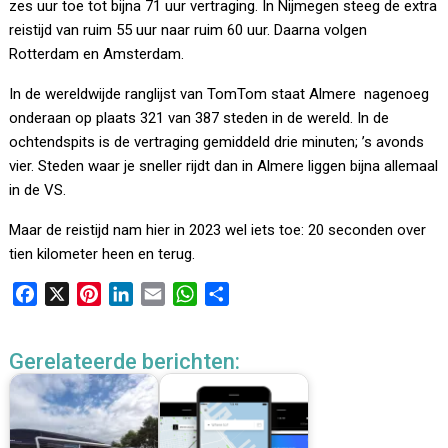
zes uur toe tot bijna 71 uur vertraging. In Nijmegen steeg de extra
reistijd van ruim 55 uur naar ruim 60 uur. Daarna volgen
Rotterdam en Amsterdam.
In de wereldwijde ranglijst van TomTom staat Almere nagenoeg
onderaan op plaats 321 van 387 steden in de wereld. In de
ochtendspits is de vertraging gemiddeld drie minuten; ’s avonds
vier. Steden waar je sneller rijdt dan in Almere liggen bijna allemaal
in de VS.
Maar de reistijd nam hier in 2023 wel iets toe: 20 seconden over
tien kilometer heen en terug.
F
X
P
L
E
W
D
a
i
i
m
h
e
c
n
n
a
a
l
Gerelateerde berichten:
e
t
k
i
t
e
b
e
e
l
s
n
o
r
d
A
o
e
I
p