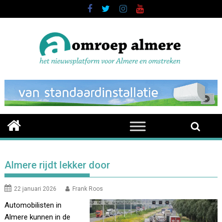
Skip
to
content
Almere rijdt lekker door
22 januari 2026
Frank Roos
Automobilisten in
Almere kunnen in de