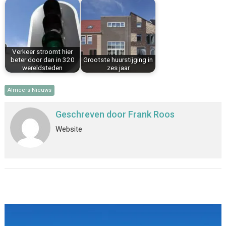
Verkeer stroomt hier
beter door dan in 320
Grootste huurstijging in
wereldsteden
zes jaar
Almeers Nieuws
Geschreven door
Frank Roos
Website