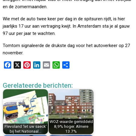
en de zomermaanden.
Wie met de auto twee keer per dag in de spitsuren rijdt, is hier
jaarlijks 17 uur aan vertraging kwijt. In Amsterdam sta je al gauw
97 uur per jaar te wachten.
Tomtom signaleerde de drukste dag voor het autoverkeer op 27
november.
F
X
P
L
E
W
D
a
i
i
m
h
e
c
n
n
a
a
l
Gerelateerde berichten:
e
t
k
i
t
e
b
e
e
l
s
n
o
r
d
A
o
e
I
p
k
s
n
p
WOZ-waarde gemiddeld
t
Flevoland ‘let uw saeck’
8,9% hoger. Almere
bij het Nationaal…
13.7%