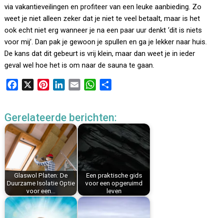
via vakantieveilingen en profiteer van een leuke aanbieding. Zo
weet je niet alleen zeker dat je niet te veel betaalt, maar is het
ook echt niet erg wanneer je na een paar uur denkt ‘dit is niets
voor mij’. Dan pak je gewoon je spullen en ga je lekker naar huis.
De kans dat dit gebeurt is vrij klein, maar dan weet je in ieder
geval wel hoe het is om naar de sauna te gaan.
F
X
P
L
E
W
D
a
i
i
m
h
e
c
n
n
a
a
l
Gerelateerde berichten:
e
t
k
i
t
e
b
e
e
l
s
n
o
r
d
A
o
e
I
p
k
s
n
p
Glaswol Platen: De
Een praktische gids
t
Duurzame Isolatie Optie
voor een opgeruimd
voor een…
leven