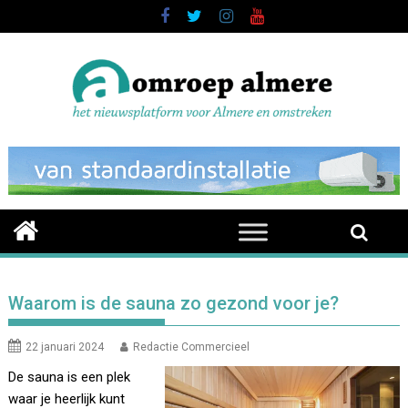
Skip
to
content
Waarom is de sauna zo gezond voor je?
22 januari 2024
Redactie Commercieel
De sauna is een plek
waar je heerlijk kunt