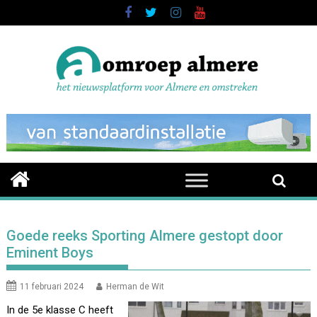
Skip
to
content
Goede reeks Sporting Almere gestopt door
Eminent Boys
11 februari 2024
Herman de Wit
In de 5e klasse C heeft