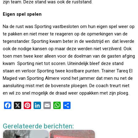
zijn team. Deze stand was ook de ruststand.
Eigen spel spelen
Na de rust was Sporting vastbesloten om hun eigen spel weer op
te pakken en niet meer te reageren op de opmerkingen van de
tegenstander. Sporting kwam beter in de wedstrijd en dat leverde
ook de nodige kansen op maar deze werden niet verzilverd. Ook
toen men twee keer alleen voor de doelman van de gasten afging
kwam Sporting niet tot scoren. Uiteindelijk bleef deze stand
staan en verloor Sporting twee kostbare punten. Trainer Tareq El
Magied van Sporting Almere vond het jammer dat men nu net de
aansluiting mist met de bovenste ploegen. De coach treurt niet
en wil zo snel mogelijk de draad weer oppakken met zijn ploeg.
F
X
P
L
E
W
D
a
i
i
m
h
e
c
n
n
a
a
l
Gerelateerde berichten:
e
t
k
i
t
e
b
e
e
l
s
n