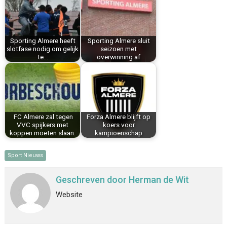
o
r
d
A
o
e
I
p
k
s
n
p
Sporting Almere heeft
Sporting Almere sluit
t
slotfase nodig om gelijk
seizoen met
te…
overwinning af
FC Almere zal tegen
Forza Almere blijft op
VVC spijkers met
koers voor
koppen moeten slaan.
kampioenschap
Sport Nieuws
Geschreven door
Herman de Wit
Website