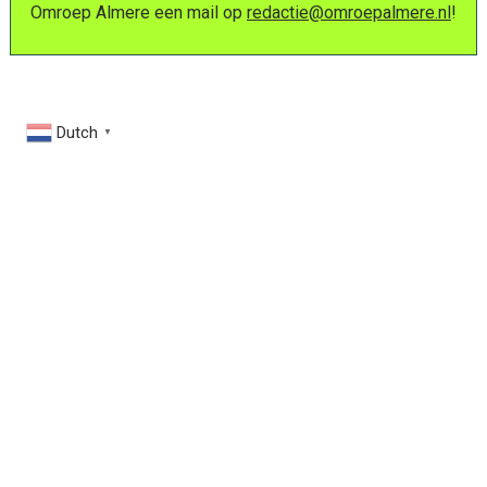
Omroep Almere een mail op
redactie@omroepalmere.nl
!
Dutch
▼