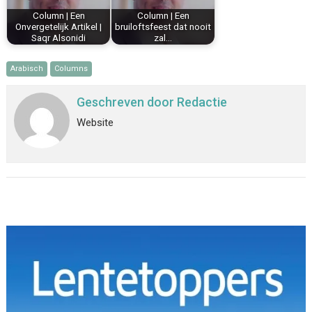
Column | Een
Column | Een
Onvergetelijk Artikel |
bruiloftsfeest dat nooit
Saqr Alsonidi
zal…
Arabisch
Columns
Geschreven door
Redactie
Website