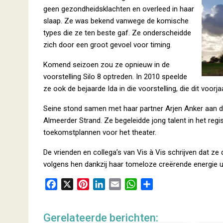
geen gezondheidsklachten en overleed in haar
slaap. Ze was bekend vanwege de komische
types die ze ten beste gaf. Ze onderscheidde
zich door een groot gevoel voor timing.
Komend seizoen zou ze opnieuw in de
voorstelling Silo 8 optreden. In 2010 speelde
ze ook de bejaarde Ida in die voorstelling, die dit voor
Seine stond samen met haar partner Arjen Anker aan de 
Almeerder Strand. Ze begeleidde jong talent in het reg
toekomstplannen voor het theater.
De vrienden en collega’s van Vis à Vis schrijven dat 
volgens hen dankzij haar tomeloze creërende energie 
F
X
P
L
E
W
D
a
i
i
m
h
e
c
n
n
a
a
l
Gerelateerde berichten:
e
t
k
i
t
e