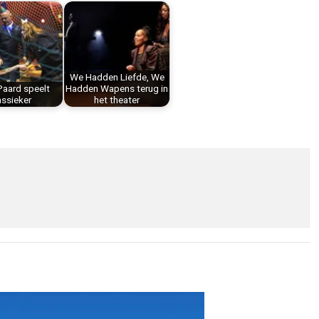
We Hadden Liefde, We
aard speelt
Hadden Wapens terug in
assieker
het theater