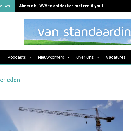
ieuws
Almere bij VVV te ontdekken met realitiybril
Podcasts
Nieuwkomers
Over Ons
Vacatures
verleden