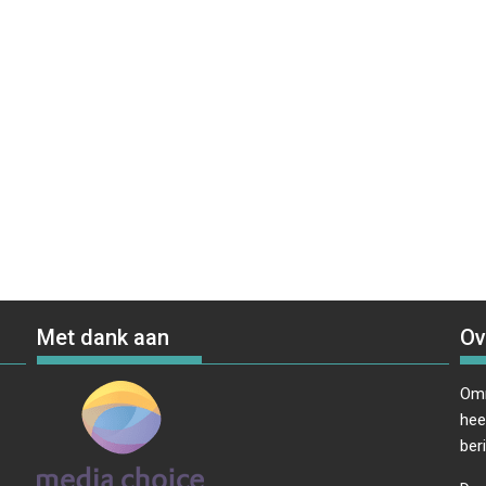
Met dank aan
Ov
Omr
hee
ber