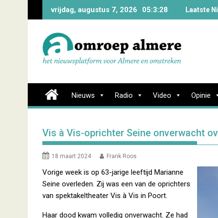
Skip
vrijdag, augustus 7, 2026
05:3:28
Laatste N
to
content
Nieuws
Radio
Video
Opinie
Vis à Vis-oprichter Seine onverwacht o
18 maart 2024
Frank Roos
Vorige week is op 63-jarige leeftijd Marianne
Seine overleden. Zij was een van de oprichters
van spektakeltheater Vis à Vis in Poort.
Haar dood kwam volledig onverwacht. Ze had