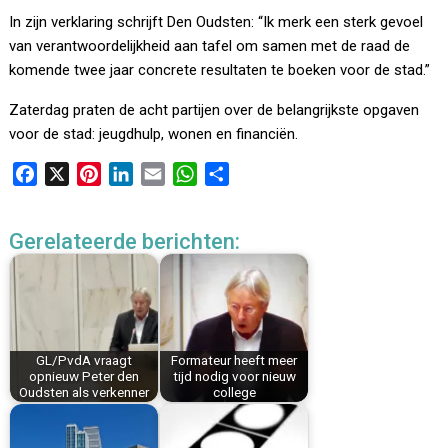
In zijn verklaring schrijft Den Oudsten: “Ik merk een sterk gevoel
van verantwoordelijkheid aan tafel om samen met de raad de
komende twee jaar concrete resultaten te boeken voor de stad.”
Zaterdag praten de acht partijen over de belangrijkste opgaven
voor de stad: jeugdhulp, wonen en financiën.
F
X
P
L
E
W
D
a
i
i
m
h
e
c
n
n
a
a
l
Gerelateerde berichten:
e
t
k
i
t
e
b
e
e
l
s
n
o
r
d
A
o
e
I
p
k
s
n
p
GL/PvdA vraagt
Formateur heeft meer
t
opnieuw Peter den
tijd nodig voor nieuw
Oudsten als verkenner
college