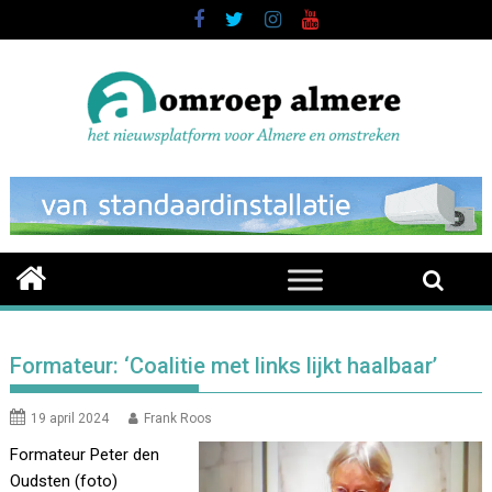
Skip
to
content
Formateur: ‘Coalitie met links lijkt haalbaar’
19 april 2024
Frank Roos
Formateur Peter den
Oudsten (foto)