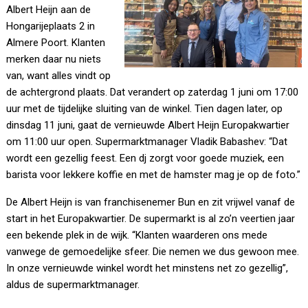
Albert Heijn aan de
Hongarijeplaats 2 in
Almere Poort. Klanten
merken daar nu niets
van, want alles vindt op
de achtergrond plaats. Dat verandert op zaterdag 1 juni om 17:00
uur met de tijdelijke sluiting van de winkel. Tien dagen later, op
dinsdag 11 juni, gaat de vernieuwde Albert Heijn Europakwartier
om 11:00 uur open. Supermarktmanager Vladik Babashev: “Dat
wordt een gezellig feest. Een dj zorgt voor goede muziek, een
barista voor lekkere koffie en met de hamster mag je op de foto.”
De Albert Heijn is van franchisenemer Bun en zit vrijwel vanaf de
start in het Europakwartier. De supermarkt is al zo’n veertien jaar
een bekende plek in de wijk. “Klanten waarderen ons mede
vanwege de gemoedelijke sfeer. Die nemen we dus gewoon mee.
In onze vernieuwde winkel wordt het minstens net zo gezellig”,
aldus de supermarktmanager.