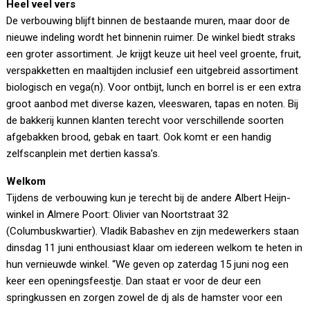
Heel veel vers
De verbouwing blijft binnen de bestaande muren, maar door de
nieuwe indeling wordt het binnenin ruimer. De winkel biedt straks
een groter assortiment. Je krijgt keuze uit heel veel groente, fruit,
verspakketten en maaltijden inclusief een uitgebreid assortiment
biologisch en vega(n). Voor ontbijt, lunch en borrel is er een extra
groot aanbod met diverse kazen, vleeswaren, tapas en noten. Bij
de bakkerij kunnen klanten terecht voor verschillende soorten
afgebakken brood, gebak en taart. Ook komt er een handig
zelfscanplein met dertien kassa’s.
Welkom
Tijdens de verbouwing kun je terecht bij de andere Albert Heijn-
winkel in Almere Poort: Olivier van Noortstraat 32
(Columbuskwartier). Vladik Babashev en zijn medewerkers staan
dinsdag 11 juni enthousiast klaar om iedereen welkom te heten in
hun vernieuwde winkel. “We geven op zaterdag 15 juni nog een
keer een openingsfeestje. Dan staat er voor de deur een
springkussen en zorgen zowel de dj als de hamster voor een