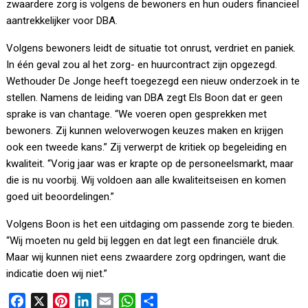
zwaardere zorg is volgens de bewoners en hun ouders financieel
aantrekkelijker voor DBA.
Volgens bewoners leidt de situatie tot onrust, verdriet en paniek.
In één geval zou al het zorg- en huurcontract zijn opgezegd.
Wethouder De Jonge heeft toegezegd een nieuw onderzoek in te
stellen. Namens de leiding van DBA zegt Els Boon dat er geen
sprake is van chantage. “We voeren open gesprekken met
bewoners. Zij kunnen weloverwogen keuzes maken en krijgen
ook een tweede kans.” Zij verwerpt de kritiek op begeleiding en
kwaliteit. “Vorig jaar was er krapte op de personeelsmarkt, maar
die is nu voorbij. Wij voldoen aan alle kwaliteitseisen en komen
goed uit beoordelingen.”
Volgens Boon is het een uitdaging om passende zorg te bieden.
“Wij moeten nu geld bij leggen en dat legt een financiële druk.
Maar wij kunnen niet eens zwaardere zorg opdringen, want die
indicatie doen wij niet.”
F
X
P
L
E
W
D