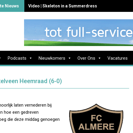
te Nieuws
Video | Skeleton in a Summerdress
Podcasts
Nieuwkomers
Over Ons
Vacatures
stelveen Heemraad (6-0)
orlijk laten vernederen bij
n hoe een gedreven
loeg die deze middag genoegen