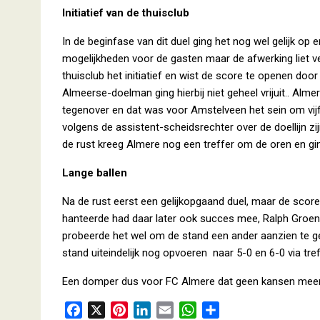
Initiatief van de thuisclub
In de beginfase van dit duel ging het nog wel gelijk o
mogelijkheden voor de gasten maar de afwerking liet v
thuisclub het initiatief en wist de score te openen do
Almeerse-doelman ging hierbij niet geheel vrijuit.. Almer
tegenover en dat was voor Amstelveen het sein om vijf
volgens de assistent-scheidsrechter over de doellijn zi
de rust kreeg Almere nog een treffer om de oren en gin
Lange ballen
Na de rust eerst een gelijkopgaand duel, maar de score
hanteerde had daar later ook succes mee, Ralph Groent
probeerde het wel om de stand een ander aanzien te g
stand uiteindelijk nog opvoeren naar 5-0 en 6-0 via tre
Een domper dus voor FC Almere dat geen kansen meer
F
X
P
L
E
W
D