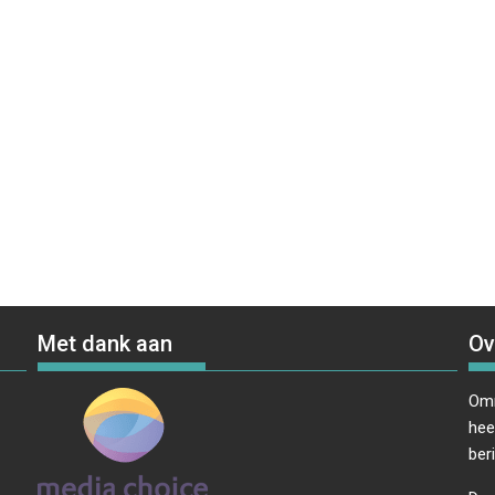
Met dank aan
Ov
Omr
hee
ber