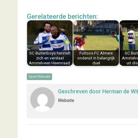
a
i
i
m
h
e
c
n
n
a
a
l
Gerelateerde berichten:
e
t
k
i
t
e
b
e
e
l
s
n
o
r
d
A
o
e
I
p
k
s
n
p
SC Buitenboys herstelt
Futloos FC Almere
SC Bui
t
zich en verslaat
onderuit in belangrijk
Amstelv
Amstelveen Heemraad.
duel
uit di
Sport Nieuws
Geschreven door
Herman de Wi
Website