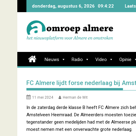
Skip
donderdag, augustus 6, 2026
09:4:22
Laats
to
content
Nieuws
Radio
Video
Opinie
FC Almere lijdt forse nederlaag bij Am
11 mei 2024
Herman de Wit
In de zaterdag derde klasse B heeft FC Almere zich beho
Amstelveen Heemraad. De Almeerders moesten toezie
tegenstander geen medelijden had met de Almeerse p
moest nemen met een onverwachte grote nederlaag.