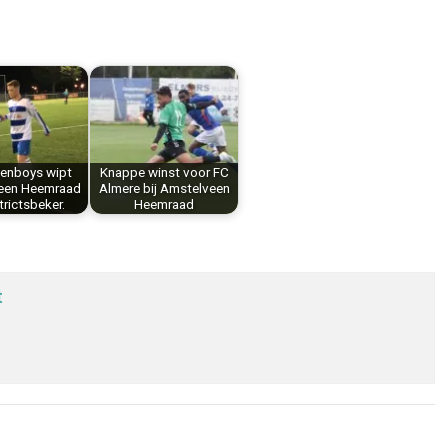
tenboys wipt
Knappe winst voor FC
een Heemraad
Almere bij Amstelveen
strictsbeker.
Heemraad
t